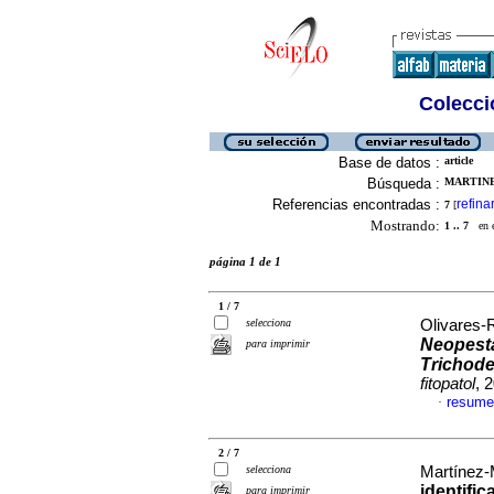
Colecció
Base de datos :
article
Búsqueda :
MARTINE
Referencias encontradas :
refina
7
[
Mostrando:
1 .. 7
en el
página 1 de 1
1 / 7
selecciona
Olivares-R
Neopesta
para imprimir
Trichod
fitopatol
, 
resume
·
2 / 7
selecciona
Martínez-M
identific
para imprimir