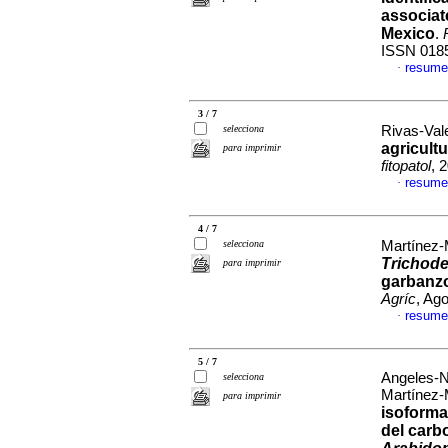
associate
Mexico
.
ISSN 018
resume
·
3 / 7
selecciona
Rivas-Vale
agricult
para imprimir
fitopatol
, 
resume
·
4 / 7
selecciona
Martínez-M
Trichod
para imprimir
garbanzo 
Agríc
, Ag
resume
·
5 / 7
Angeles-N
selecciona
Martínez-M
para imprimir
isoforma
del carbo