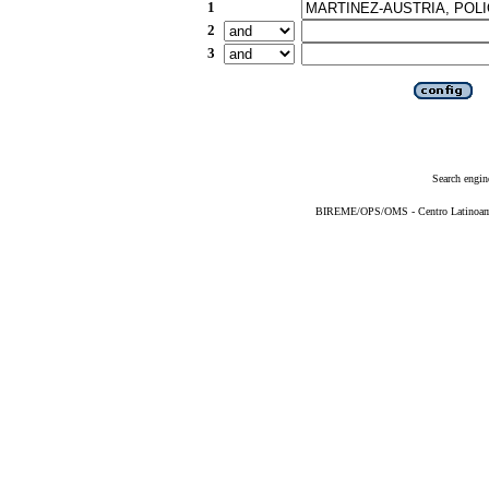
1
2
3
Search engin
BIREME/OPS/OMS - Centro Latinoameri