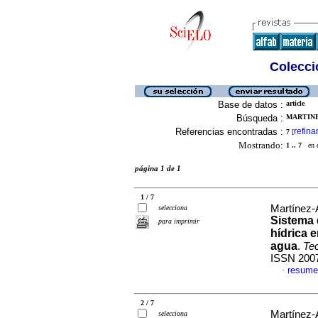
Colecció
Base de datos :
article
Búsqueda :
MARTINE
Referencias encontradas :
refina
7
[
Mostrando:
1 .. 7
en el
página 1 de 1
1 / 7
Martínez-A
selecciona
Sistema 
para imprimir
hídrica 
agua
.
Tec
ISSN 200
resume
·
2 / 7
Martínez-A
selecciona