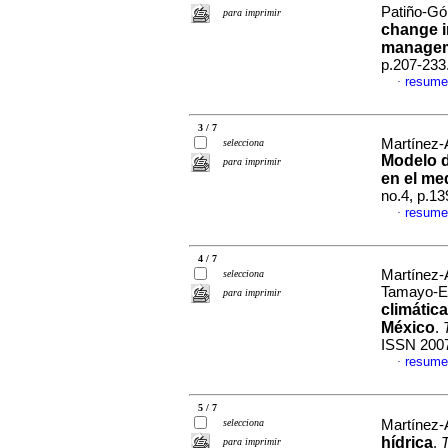
Patiño-G
para imprimir
change i
manage
p.207-233
resume
·
3 / 7
Martínez-A
selecciona
Modelo d
para imprimir
en el me
no.4, p.1
resume
·
4 / 7
Martínez-A
selecciona
Tamayo-E
para imprimir
climática
México
.
ISSN 200
resume
·
5 / 7
selecciona
Martínez-A
hídrica
.
T
para imprimir