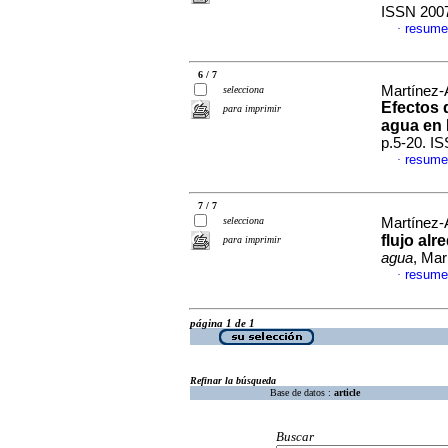
ISSN 200
resume
·
6 / 7
Martínez-A
selecciona
Efectos 
para imprimir
agua en
p.5-20. I
resume
·
7 / 7
selecciona
Martínez-A
flujo al
para imprimir
agua
, Mar
resume
·
página 1 de 1
Refinar la búsqueda
Base de datos :
article
Buscar