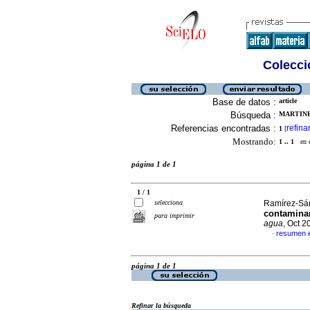
Colecció
Base de datos :
article
Búsqueda :
MARTINE
Referencias encontradas :
refina
1
[
Mostrando:
1 .. 1
en el
página 1 de 1
1 / 1
selecciona
Ramírez-Sán
contaminan
para imprimir
agua
, Oct 2
resumen 
·
página 1 de 1
Refinar la búsqueda