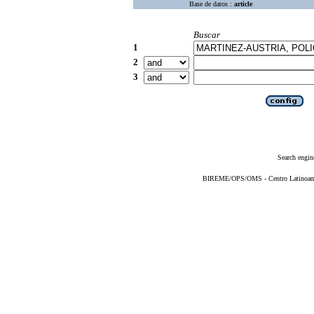
Base de datos :
article
Buscar
1
2
3
Search engin
BIREME/OPS/OMS - Centro Latinoameri