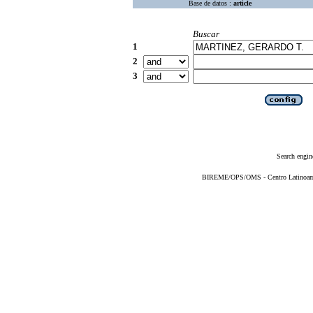
Base de datos :
article
Buscar
1
2
3
Search engin
BIREME/OPS/OMS - Centro Latinoameri