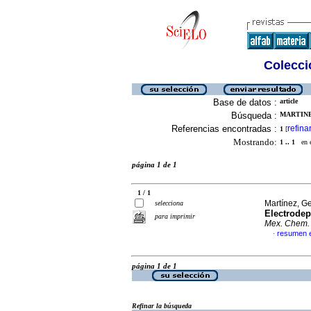
Colecció
Base de datos :
article
Búsqueda :
MARTINE
Referencias encontradas :
refina
1
[
Mostrando:
1 .. 1
en el
página 1 de 1
1 / 1
Martínez, G
selecciona
Electrodep
para imprimir
Mex. Chem.
resumen e
·
página 1 de 1
Refinar la búsqueda