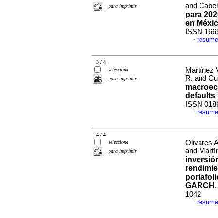
and Cabel
para imprimir
para 202
en Méxi
ISSN 166
resume
·
3 / 4
Martínez 
selecciona
R. and C
para imprimir
macroeco
defaults
ISSN 018
resume
·
4 / 4
Olivares 
selecciona
and Martí
para imprimir
inversió
rendimie
portafol
GARCH
1042
resume
·