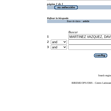
página 1 de 1
Refinar la búsqueda
Base de datos :
article
Buscar
1
2
3
Search engin
BIREME/OPS/OMS - Centro Latinoameri