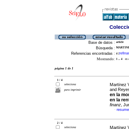
Colecció
Base de datos :
article
Búsqueda :
MARTINE
Referencias encontradas :
refina
4
[
Mostrando:
1 .. 4
en el
página 1 de 1
1 / 4
Martínez 
selecciona
and Reyes
para imprimir
en la mo
en la re
finanz
, Ju
resume
·
2 / 4
Martínez 
selecciona