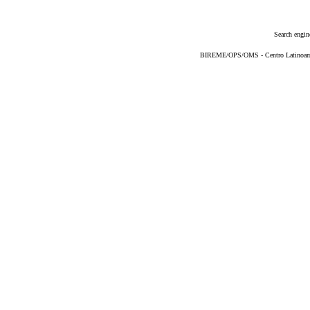
Search engin
BIREME/OPS/OMS - Centro Latinoameri