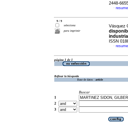
2448-665
resume
·
9 / 9
selecciona
Vásquez G
disponib
para imprimir
industri
ISSN 018
resume
·
página 1 de 1
Refinar la búsqueda
Base de datos :
article
Buscar
1
2
3