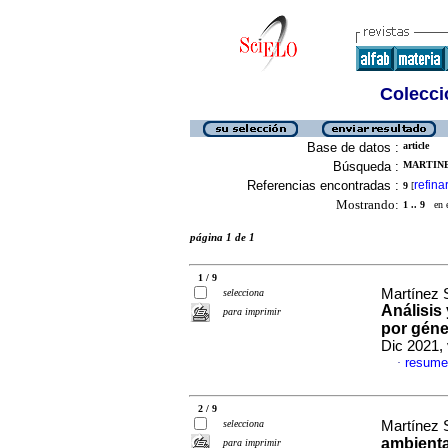
Colecció
Base de datos :
article
Búsqueda :
MARTINE
Referencias encontradas :
refina
9
[
Mostrando:
1 .. 9
en el
página 1 de 1
1 / 9
Martínez S
selecciona
Análisis 
para imprimir
por géne
Dic 2021,
resume
·
2 / 9
selecciona
Martínez S
ambienta
para imprimir