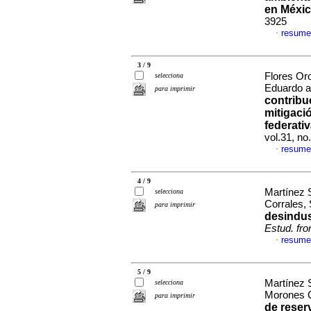
en Méxi
3925
resume
·
3 / 9
Flores Or
selecciona
Eduardo a
para imprimir
contribu
mitigaci
federati
vol.31, n
resume
·
4 / 9
Martínez S
selecciona
Corrales,
para imprimir
desindus
Estud. fro
resume
·
5 / 9
Martínez 
selecciona
Morones C
para imprimir
de reser