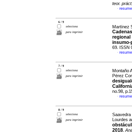
teor. práct
resume
·
6 / 9
Martínez S
selecciona
Cadenas
para imprimir
regional
insumo-
69. ISSN 
resume
·
7 / 9
Montaño A
selecciona
Pérez Con
para imprimir
desigual
Californ
no.98, p.
resume
·
8 / 9
Saavedra 
selecciona
Lourdes a
para imprimir
obstácul
2018
.
Aná