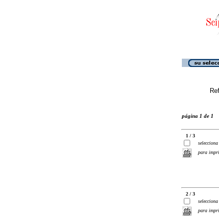
Ref
página 1 de 1
1 / 3
selecciona
para impr
2 / 3
selecciona
para impr