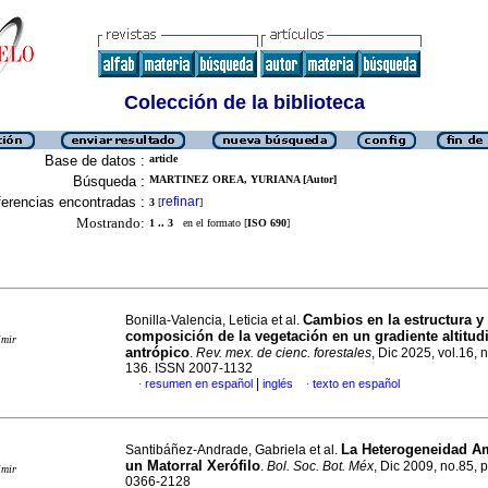
Colección de la biblioteca
Base de datos :
article
Búsqueda :
MARTINEZ OREA, YURIANA [Autor]
erencias encontradas :
refinar
3
[
]
Mostrando:
1 .. 3
en el formato [
ISO 690
]
Cambios en la estructura y
Bonilla-Valencia, Leticia et al.
composición de la vegetación en un gradiente altitudi
imir
antrópico
.
Rev. mex. de cienc. forestales
, Dic 2025, vol.16, 
136. ISSN 2007-1132
|
resumen en español
inglés
texto en español
·
·
La Heterogeneidad Am
Santibáñez-Andrade, Gabriela et al.
un Matorral Xerófilo
.
Bol. Soc. Bot. Méx
, Dic 2009, no.85, 
imir
0366-2128