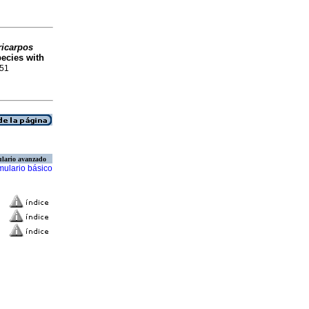
icarpos
pecies with
151
lario avanzado
mulario básico