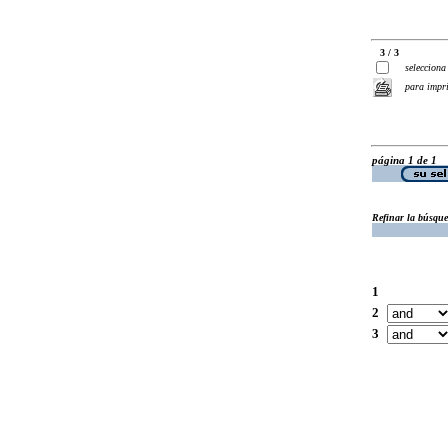
3 / 3
selecciona
para impr
página 1 de 1
Refinar la búsqu
1
2
3