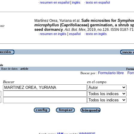
|
resumen en español
inglés
texto en español
·
·
Safe microsites for
Symphor
Martínez Orea, Yuriana et al.
microphyllus
(Caprifoliaceae) germination, a shrub s
imir
seed dormancy
.
Act. Bot. Mex
, 2019, no.126. ISSN 0187-7
|
resumen en inglés
español
texto en inglés
·
·
eda
Base de datos :
article
Formu
Formulario libre
For
Buscar por :
Buscar
en el campo
iAH
WWWISIS