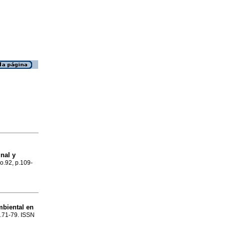
nal y
no.92, p.109-
biental en
p.71-79. ISSN