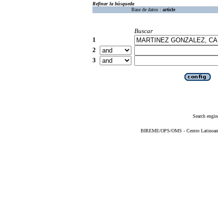
Refinar la búsqueda
Base de datos :
article
Buscar
1
2
3
Search engin
BIREME/OPS/OMS - Centro Latinoameri