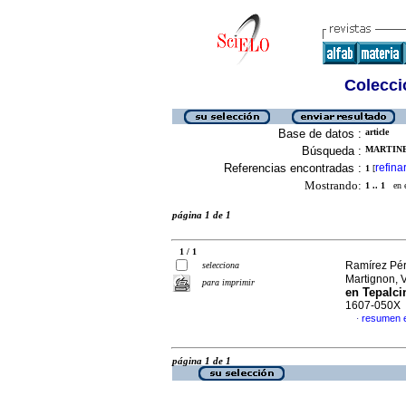
Colecció
Base de datos :
article
Búsqueda :
MARTINE
Referencias encontradas :
refina
1
[
Mostrando:
1 .. 1
en el
página 1 de 1
1 / 1
Ramírez Pér
selecciona
Martignon, 
para imprimir
en Tepalci
1607-050X
resumen 
·
página 1 de 1