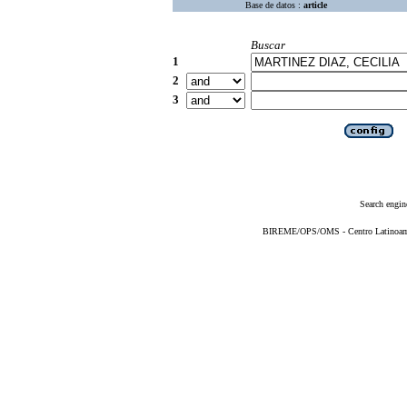
Base de datos :
article
Buscar
1
2
3
Search engin
BIREME/OPS/OMS - Centro Latinoameri