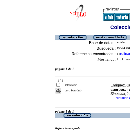
Colecció
Base de datos :
article
Búsqueda :
MARTINEZ
Referencias encontradas :
refina
1
[
Mostrando:
1 .. 1
en el
página 1 de 1
1 / 1
selecciona
Enríquez, G
cuerpos: r
para imprimir
Sinéctica
, J
resumen 
·
página 1 de 1
Refinar la búsqueda