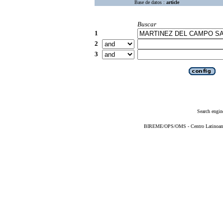
Base de datos :
article
Buscar
1
2
3
Search engin
BIREME/OPS/OMS - Centro Latinoameri