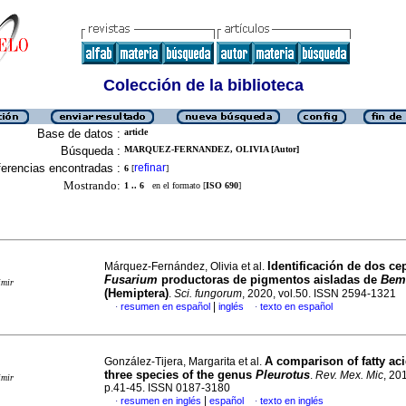
Colección de la biblioteca
Base de datos :
article
Búsqueda :
MARQUEZ-FERNANDEZ, OLIVIA [Autor]
erencias encontradas :
refinar
6
[
]
Mostrando:
1 .. 6
en el formato [
ISO 690
]
Identificación de dos ce
Márquez-Fernández, Olivia et al.
Fusarium
productoras de pigmentos aisladas de
Bem
imir
(Hemiptera)
.
Sci. fungorum
, 2020, vol.50. ISSN 2594-1321
|
resumen en español
inglés
texto en español
·
·
A comparison of fatty aci
González-Tijera, Margarita et al.
three species of the genus
Pleurotus
.
Rev. Mex. Mic
, 20
imir
p.41-45. ISSN 0187-3180
|
resumen en inglés
español
texto en inglés
·
·