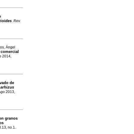
e
ioides
.
Rev.
gos, Ángel
a comercial
o 2014,
ivado de
 arhizus
 Ago 2013,
 en granos
os
l.13, no.1.