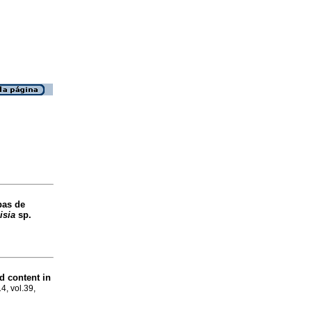
pas de
isia
sp.
d content in
14, vol.39,