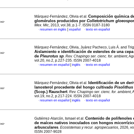
Composición química d
Márquez-Fernández, Olivia et al.
glomérulos producidos por
Colletotrichum gloeospor
imir
Mex. Mic
, 2013, vol.38, p.1-7. ISSN 0187-3180
|
resumen en inglés
español
texto en español
·
·
Márquez-Fernández, Olivia, Juárez Pacheco, Luis Á. and Tri
Aislamiento e identificación de esteroles de una cep
imir
de
Pleurotus sp
.
Rev. Chapingo ser. cienc. for. ambient
, Ag
vol.20, no.2, p.227-235. ISSN 2007-4018
|
resumen en español
inglés
texto en español
·
·
Identificación de un der
Márquez-Fernández, Olivia et al.
lanosterol procedente del hongo cultivado
Pisolithus
imir
(Scop.)
Rauschert
.
Rev. Chapingo ser. cienc. for. ambient
,
vol.19, no.2, p.217-224. ISSN 2007-4018
|
resumen en español
inglés
texto en español
·
·
Contenido de polifenoles
Gutiérrez-Alarcón, Ismael et al.
de maíces nativos inoculados con hongos micorrízic
imir
arbusculares
.
Ecosistemas y recur. agropecuarios
, 2026, vo
ISSN 2007-9028