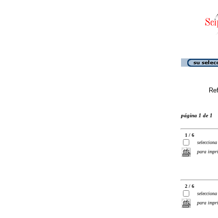
Ref
página 1 de 1
1 / 6
selecciona
para impr
2 / 6
selecciona
para impr