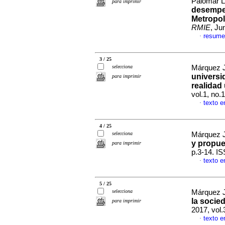
Palomar L
para imprimir
desempe
Metropol
RMIE
, Ju
resume
·
3 / 25
selecciona
Márquez J
univers
para imprimir
realidad 
vol.1, no
texto e
·
4 / 25
selecciona
Márquez J
y propue
para imprimir
p.3-14. I
texto e
·
5 / 25
selecciona
Márquez J
la socie
para imprimir
2017, vol
texto e
·