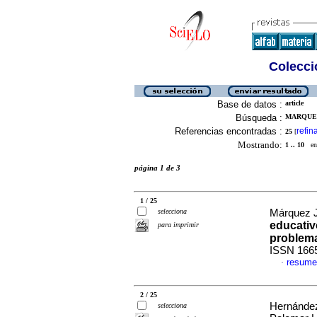
Colecció
Base de datos :
article
Búsqueda :
MARQUEZ
Referencias encontradas :
refin
25
[
Mostrando:
1 .. 10
en 
página 1 de 3
1 / 25
selecciona
Márquez J
educati
para imprimir
problem
ISSN 166
resume
·
2 / 25
Hernández
selecciona