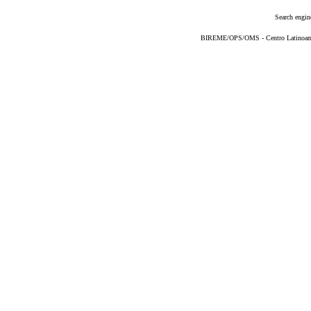
Search engin
BIREME/OPS/OMS - Centro Latinoameri