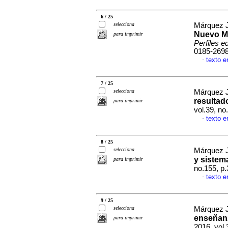
6 / 25
selecciona
Márquez J
Nuevo Mo
para imprimir
Perfiles e
0185-269
texto e
·
7 / 25
selecciona
Márquez J
resultad
para imprimir
vol.39, n
texto e
·
8 / 25
selecciona
Márquez J
y sistem
para imprimir
no.155, p
texto e
·
9 / 25
selecciona
Márquez J
enseñanz
para imprimir
2016, vol.