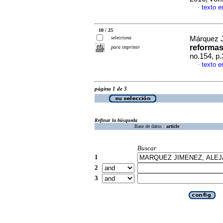
texto e
·
10 / 25
selecciona
Márquez J
reformas
para imprimir
no.154, p
texto e
·
página 1 de 3
Refinar la búsqueda
Base de datos :
article
Buscar
1
2
3