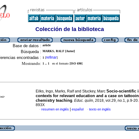
Colección de la biblioteca
Base de datos :
article
Búsqueda :
MARKS, RALF [Autor]
erencias encontradas :
refinar
1
[
]
Mostrando:
1 .. 1
en el formato [
ISO 690
]
Socio-scientific 
Eilks, Ingo, Marks, Ralf and Stuckey, Marc
contexts for relevant education and a case on tattooin
imir
chemistry teaching
.
Educ. quím
, 2018, vol.29, no.1, p.9-2
893X
|
resumen en inglés
español
texto en inglés
·
·