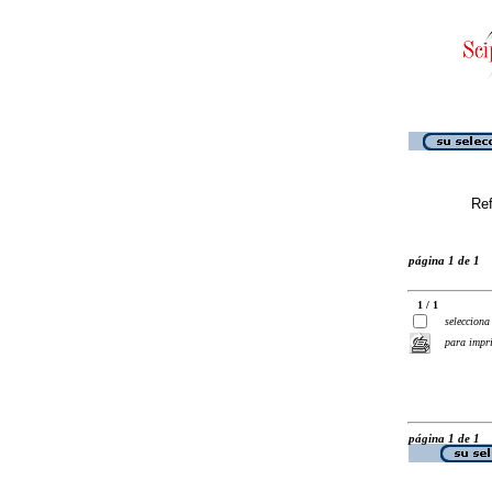
Ref
página 1 de 1
1 / 1
selecciona
para impr
página 1 de 1