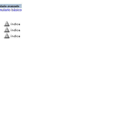
lario avanzado
mulario básico