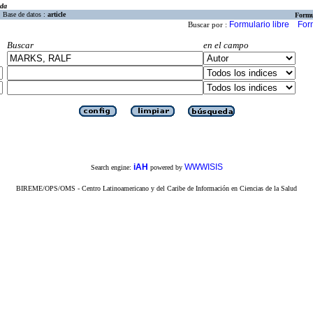
eda
Base de datos :
article
Formu
Formulario libre
For
Buscar por :
Buscar
en el campo
iAH
WWWISIS
Search engine:
powered by
BIREME/OPS/OMS - Centro Latinoamericano y del Caribe de Información en Ciencias de la Salud