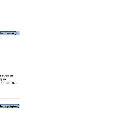
issues as
g in
0. ISSN 0187-