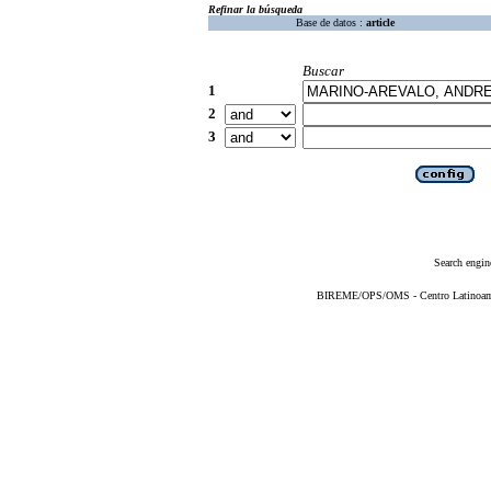
Refinar la búsqueda
Base de datos :
article
Buscar
1
2
3
Search engin
BIREME/OPS/OMS - Centro Latinoameri