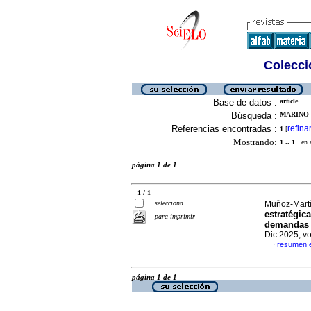
Colecció
Base de datos :
article
Búsqueda :
MARINO-
Referencias encontradas :
refina
1
[
Mostrando:
1 .. 1
en el
página 1 de 1
1 / 1
selecciona
Muñoz-Martí
estratégic
para imprimir
demandas d
Dic 2025, v
resumen 
·
página 1 de 1