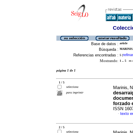
Colecció
Base de datos :
article
Búsqueda :
MARINIS,
Referencias encontradas :
refina
5
[
Mostrando:
1 .. 5
en el
página 1 de 1
1 / 5
selecciona
Marinis, N
desarrai
para imprimir
document
forzado 
ISSN 160
texto e
·
2 / 5
selecciona
Marinis, N