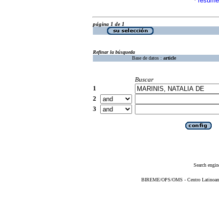
resume
·
página 1 de 1
Refinar la búsqueda
Base de datos :
article
Buscar
1
2
3
Search engin
BIREME/OPS/OMS - Centro Latinoameri