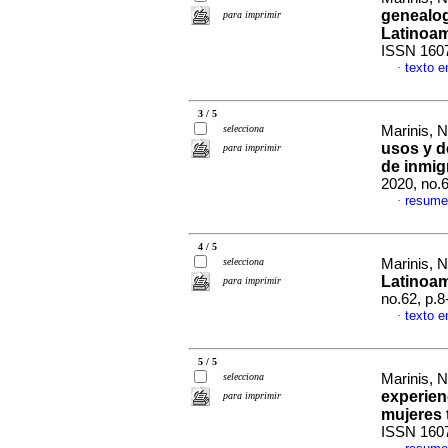
genealog
para imprimir
Latinoam
ISSN 160
texto e
·
3 / 5
selecciona
Marinis, N
usos y d
para imprimir
de inmig
2020, no.
resume
·
4 / 5
selecciona
Marinis, 
Latinoam
para imprimir
no.62, p.
texto e
·
5 / 5
selecciona
Marinis, N
experien
para imprimir
mujeres 
ISSN 160