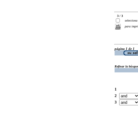
3 / 3
selecciona
para impr
página 1 de 1
Refinar la búsqu
1
2
3