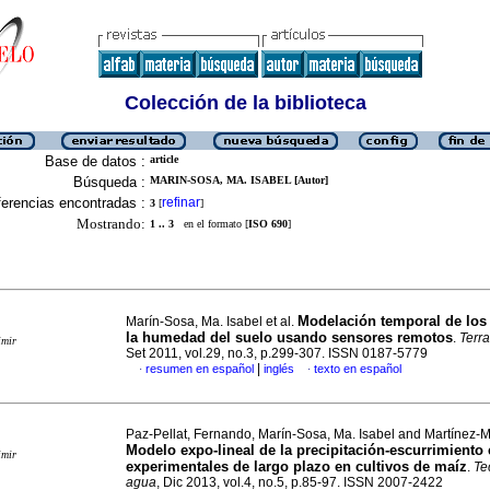
Colección de la biblioteca
Base de datos :
article
Búsqueda :
MARIN-SOSA, MA. ISABEL [Autor]
erencias encontradas :
refinar
3
[
]
Mostrando:
1 .. 3
en el formato [
ISO 690
]
Modelación temporal de los
Marín-Sosa, Ma. Isabel et al.
la humedad del suelo usando sensores remotos
.
Terr
imir
Set 2011, vol.29, no.3, p.299-307. ISSN 0187-5779
|
resumen en español
inglés
texto en español
·
·
Paz-Pellat, Fernando, Marín-Sosa, Ma. Isabel and Martínez-
Modelo expo-lineal de la precipitación-escurrimiento 
imir
experimentales de largo plazo en cultivos de maíz
.
Te
agua
, Dic 2013, vol.4, no.5, p.85-97. ISSN 2007-2422