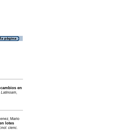
 cambios en
a Latinoam
,
Menez, Mario
en lotes
cnol. cienc.