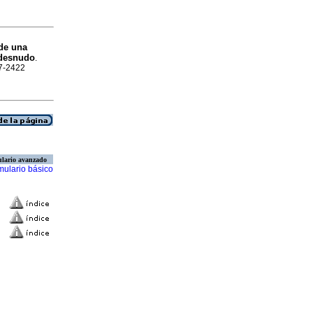
 de una
 desnudo
.
07-2422
lario avanzado
mulario básico