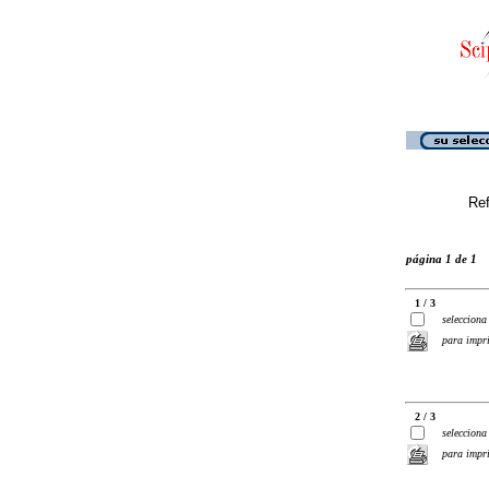
Ref
página 1 de 1
1 / 3
selecciona
para impr
2 / 3
selecciona
para impr