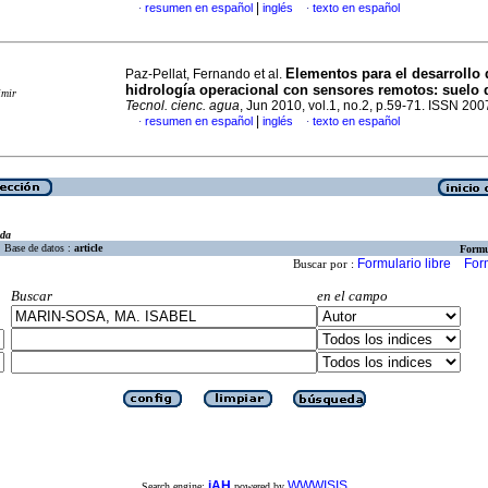
|
resumen en español
inglés
texto en español
·
·
Elementos para el desarrollo
Paz-Pellat, Fernando et al.
hidrología operacional con sensores remotos
:
suelo
imir
Tecnol. cienc. agua
, Jun 2010, vol.1, no.2, p.59-71. ISSN 20
|
resumen en español
inglés
texto en español
·
·
eda
Base de datos :
article
Formu
Formulario libre
For
Buscar por :
Buscar
en el campo
iAH
WWWISIS
Search engine:
powered by