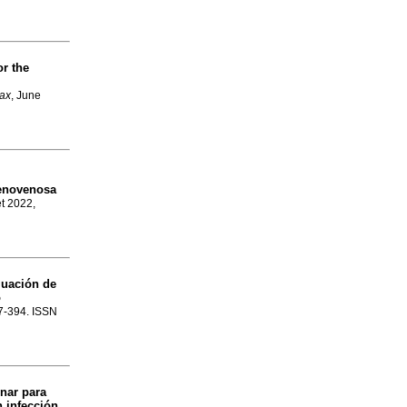
or the
rax
, June
venovenosa
et 2022,
luación de
o
87-394. ISSN
nar para
n infección