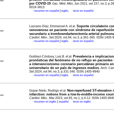
imir
por COVID-19
.
Gac. Méd. Méx
, Jun 2021, vol.157, no.3, p.
0016-3813
|
resumen en español
inglés
texto en español
·
·
Soporte circulatorio 
Lazcano-Díaz, Emmanuel A. et al.
venovenoso en paciente con síndrome de reperfusió
imir
secundario a tromboendarterectomía arterial pulmon
Cardiol. Méx.
, Set 2024, vol.94, no.3, p.361-365. ISSN 1405-
|
resumen en español
inglés
texto en español
·
·
Prevalencia e implicacio
Godínez-Córdova, Luis B. et al.
pronósticas del fenómeno de no reflujo en pacientes
imir
a intervencionismo coronario percutáneo primario en
universitario de un país de ingresos medios
.
Arch. Car
Set 2024, vol.94, no.3, p.331-340. ISSN 1405-9940
|
resumen en español
inglés
texto en español
·
·
Non-reperfused ST-elevation 
Gopar-Nieto, Rodrigo et al.
infarction: notions from a low-to-middle-income coun
imir
Cardiol. Méx.
, Mar 2023, vol.93, no.1, p.4-12. ISSN 1405-994
|
resumen en inglés
español
texto en inglés
·
·