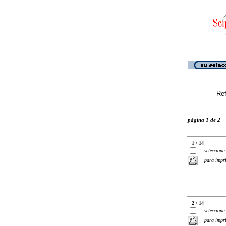
Ref
página 1 de 2
1 / 14
selecciona
para impr
2 / 14
selecciona
para impr