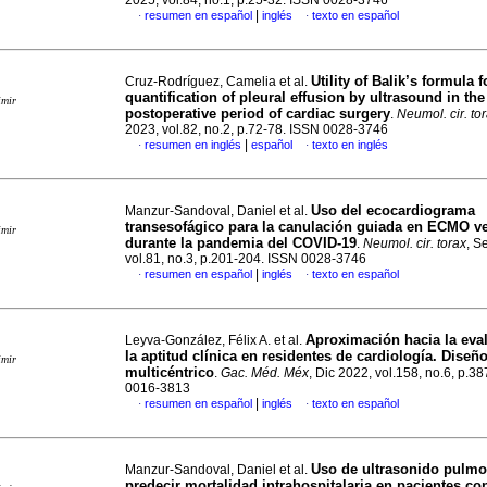
2025, vol.84, no.1, p.25-32. ISSN 0028-3746
|
resumen en español
inglés
texto en español
·
·
Utility of Balik’s formula f
Cruz-Rodríguez, Camelia et al.
quantification of pleural effusion by ultrasound in the
imir
postoperative period of cardiac surgery
.
Neumol. cir. to
2023, vol.82, no.2, p.72-78. ISSN 0028-3746
|
resumen en inglés
español
texto en inglés
·
·
Uso del ecocardiograma
Manzur-Sandoval, Daniel et al.
transesofágico para la canulación guiada en ECMO 
imir
durante la pandemia del COVID-19
.
Neumol. cir. torax
, S
vol.81, no.3, p.201-204. ISSN 0028-3746
|
resumen en español
inglés
texto en español
·
·
Aproximación hacia la eva
Leyva-González, Félix A. et al.
la aptitud clínica en residentes de cardiología. Diseñ
imir
multicéntrico
.
Gac. Méd. Méx
, Dic 2022, vol.158, no.6, p.3
0016-3813
|
resumen en español
inglés
texto en español
·
·
Uso de ultrasonido pulmo
Manzur-Sandoval, Daniel et al.
predecir mortalidad intrahospitalaria en pacientes co