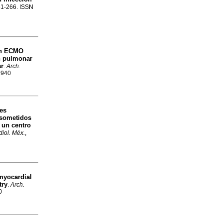
261-266. ISSN
con ECMO
n pulmonar
ar
.
Arch.
9940
nes
 sometidos
 un centro
diol. Méx.
,
myocardial
try
.
Arch.
0