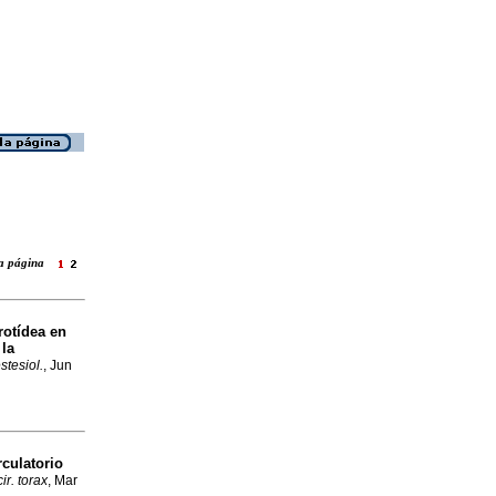
 la página
rotídea en
 la
stesiol.
, Jun
rculatorio
ir. torax
, Mar