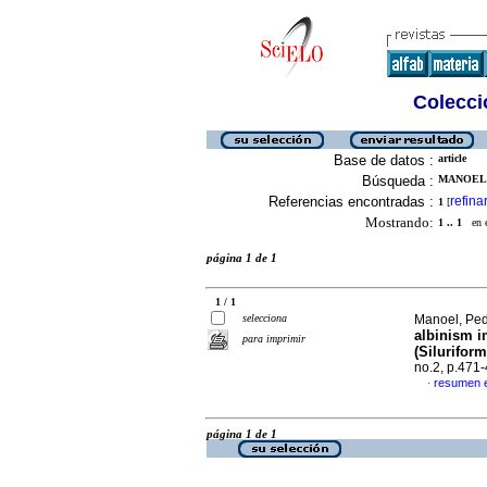
Colecció
Base de datos :
article
Búsqueda :
MANOEL, 
Referencias encontradas :
refina
1
[
Mostrando:
1 .. 1
en el
página 1 de 1
1 / 1
selecciona
Manoel, Pedr
albinism i
para imprimir
(Silurifor
no.2, p.471
resumen e
·
página 1 de 1