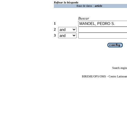
Refinar la búsqueda
Base de datos :
article
Buscar
1
2
3
Search engin
BIREME/OPS/OMS - Centro Latinoameri