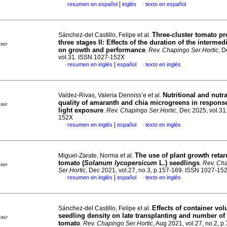
|
resumen en español
inglés
texto en español
·
·
Three-cluster tomato pr
Sánchez-del Castillo, Felipe et al.
three stages II: Effects of the duration of the intermed
imir
on growth and performance
.
Rev. Chapingo Ser.Hortic
, D
vol.31. ISSN 1027-152X
|
resumen en inglés
español
texto en inglés
·
·
Nutritional and nutr
Valdez-Rivas, Valeria Denniss’e et al.
quality of amaranth and chia microgreens in respons
imir
light exposure
.
Rev. Chapingo Ser.Hortic
, Dec 2025, vol.3
152X
|
resumen en inglés
español
texto en inglés
·
·
The use of plant growth retar
Miguel-Zarate, Norma et al.
tomato (
Solanum lycopersicum
L.) seedlings
.
Rev. Ch
imir
Ser.Hortic
, Dec 2021, vol.27, no.3, p.157-169. ISSN 1027-15
|
resumen en inglés
español
texto en inglés
·
·
Effects of container vo
Sánchez-del Castillo, Felipe et al.
seedling density on late transplanting and number of 
imir
tomato
.
Rev. Chapingo Ser.Hortic
, Aug 2021, vol.27, no.2, p