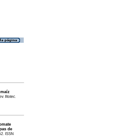
 maíz
v. fitotec.
tomate
apas de
452. ISSN