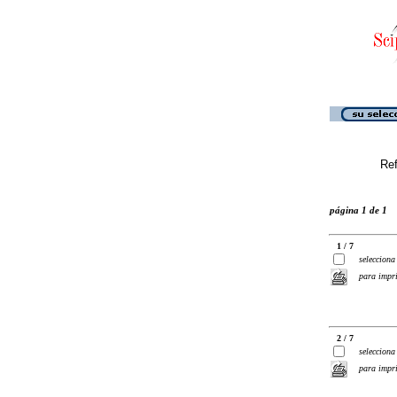
Ref
página 1 de 1
1 / 7
selecciona
para impr
2 / 7
selecciona
para impr