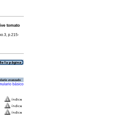
tive tomato
no.3, p.215-
lario avanzado
mulario básico