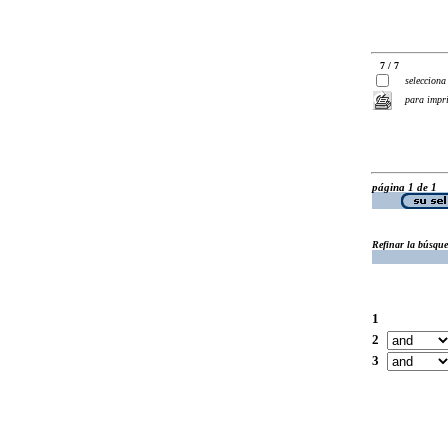
7 / 7
selecciona
para impr
página 1 de 1
Refinar la búsqu
1
2
3