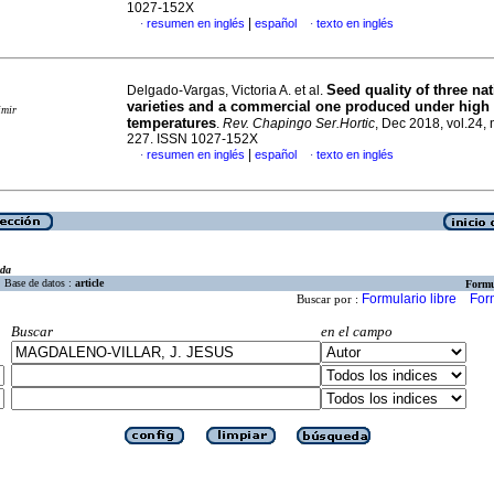
1027-152X
|
resumen en inglés
español
texto en inglés
·
·
Seed quality of three na
Delgado-Vargas, Victoria A. et al.
varieties and a commercial one produced under high
imir
temperatures
.
Rev. Chapingo Ser.Hortic
, Dec 2018, vol.24, 
227. ISSN 1027-152X
|
resumen en inglés
español
texto en inglés
·
·
eda
Base de datos :
article
Formu
Formulario libre
For
Buscar por :
Buscar
en el campo