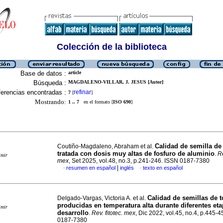
Colección de la biblioteca
Base de datos :
article
Búsqueda :
MAGDALENO-VILLAR, J. JESUS [Autor]
erencias encontradas :
refinar
7
[
]
Mostrando:
1 .. 7
en el formato [
ISO 690
]
Calidad de semilla de
Coutiño-Magdaleno, Abraham et al.
tratada con dosis muy altas de fosfuro de aluminio
.
Re
imir
mex
, Set 2025, vol.48, no.3, p.241-246. ISSN 0187-7380
|
resumen en español
inglés
texto en español
·
·
Calidad de semillas de 
Delgado-Vargas, Victoria A. et al.
producidas en temperatura alta durante diferentes et
imir
desarrollo
.
Rev. fitotec. mex
, Dic 2022, vol.45, no.4, p.445-
0187-7380