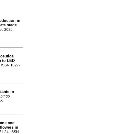
oduction in
iate stage
ec 2025,
aceutical
e to LED
1. ISSN 1027-
dants in
apingo
2X
lume and
flowers in
.71-84. ISSN