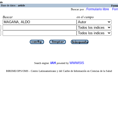
eda
Base de datos :
article
Formu
Formulario libre
For
Buscar por :
Buscar
en el campo
iAH
WWWISIS
Search engine:
powered by
BIREME/OPS/OMS - Centro Latinoamericano y del Caribe de Información en Ciencias de la Salud