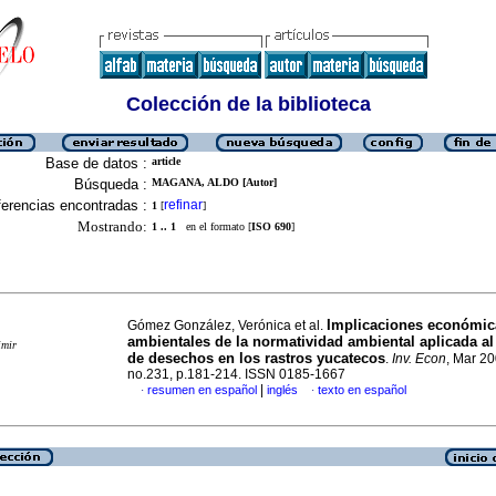
Colección de la biblioteca
Base de datos :
article
Búsqueda :
MAGANA, ALDO [Autor]
erencias encontradas :
refinar
1
[
]
Mostrando:
1 .. 1
en el formato [
ISO 690
]
Implicaciones económic
Gómez González, Verónica et al.
ambientales de la normatividad ambiental aplicada al
imir
de desechos en los rastros yucatecos
.
Inv. Econ
, Mar 20
no.231, p.181-214. ISSN 0185-1667
|
resumen en español
inglés
texto en español
·
·