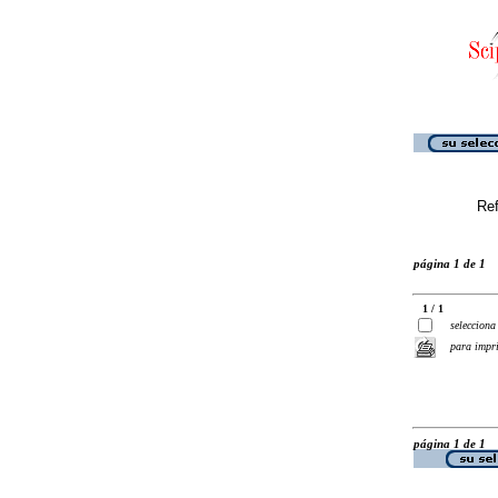
Ref
página 1 de 1
1 / 1
selecciona
para impr
página 1 de 1