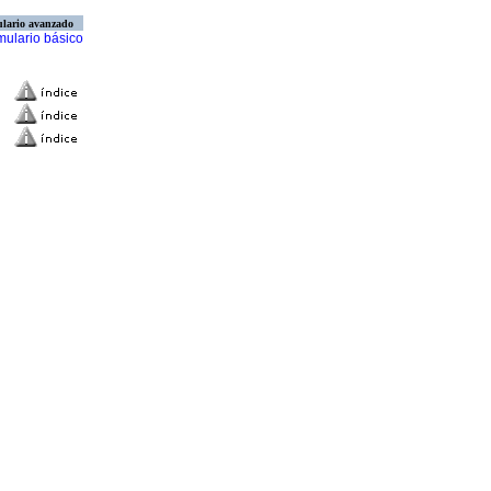
lario avanzado
mulario básico