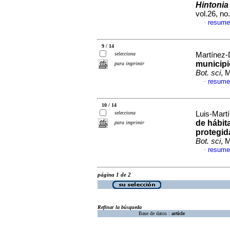
Hintonia 
vol.26, n
resume
·
9 / 14
selecciona
Martínez-D
municipi
para imprimir
Bot. sci
, 
resume
·
10 / 14
selecciona
Luis-Martí
de hábit
para imprimir
protegid
Bot. sci
, 
resume
·
página 1 de 2
Refinar la búsqueda
Base de datos :
article