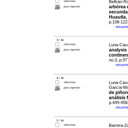
selecciona
Beltrán-Ro
arbórea 
para imprimir
secundar
Huautla,
p.108-122
resume
·
3 / 14
selecciona
Luna-Cava
analysis
para imprimir
continen
no.3, p.9
resume
·
4 / 14
Luna-Cava
selecciona
García-M
para imprimir
de piñon
análisis 
p.449-458
resume
·
5 / 14
selecciona
Barrera-Zu