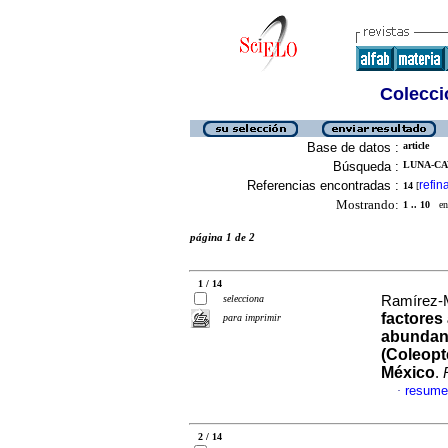
Colecció
Base de datos :
article
Búsqueda :
LUNA-CA
Referencias encontradas :
refin
14
[
Mostrando:
1 .. 10
en 
página 1 de 2
1 / 14
selecciona
Ramírez-M
factores 
para imprimir
abundanc
(Coleopt
México
.
resume
·
2 / 14