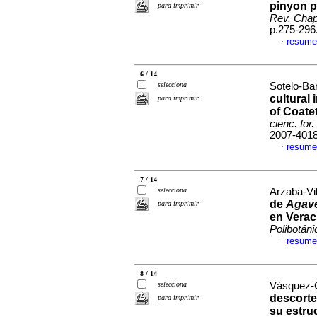
pinyon p
para imprimir
Rev. Chapi
p.275-296
resume
·
6 / 14
selecciona
Sotelo-Bar
cultural
para imprimir
of Coate
cienc. for
2007-401
resume
·
7 / 14
selecciona
Arzaba-Vil
de
Agave
para imprimir
en Verac
Polibotáni
resume
·
8 / 14
selecciona
Vásquez-Co
descorte
para imprimir
su estru