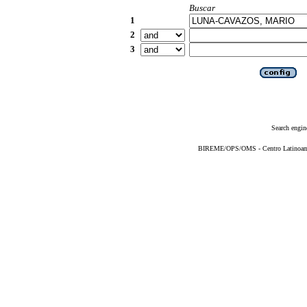
Buscar
1
2
3
Search engin
BIREME/OPS/OMS - Centro Latinoameri