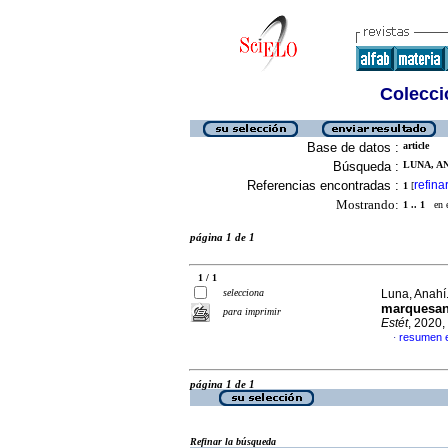
Colecció
Base de datos :
article
Búsqueda :
LUNA, AN
Referencias encontradas :
refina
1
[
Mostrando:
1 .. 1
en el
página 1 de 1
1 / 1
selecciona
Luna, Anahí
marquesano
para imprimir
Estét
, 2020,
resumen 
·
página 1 de 1
Refinar la búsqueda