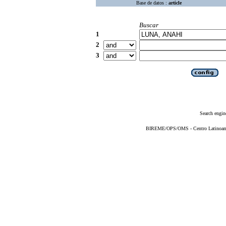
Base de datos :
article
Buscar
1
2
3
Search engin
BIREME/OPS/OMS - Centro Latinoameri