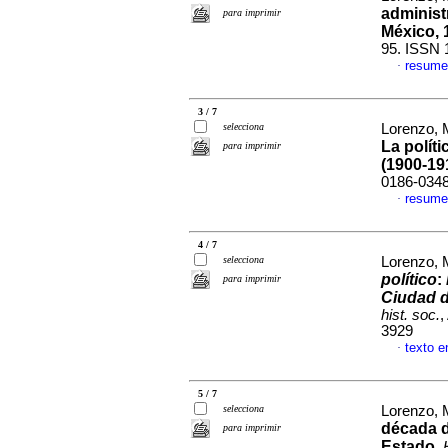
administ
para imprimir
México, 
95. ISSN 
resume
·
3 / 7
selecciona
Lorenzo, 
La políti
para imprimir
(1900-19
0186-034
resume
·
4 / 7
selecciona
Lorenzo, 
político
:
para imprimir
Ciudad d
hist. soc.
,
3929
texto e
·
5 / 7
selecciona
Lorenzo, 
década de
para imprimir
Estado
.