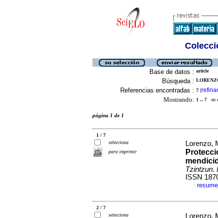
Colecció
Base de datos :
article
Búsqueda :
LORENZO
Referencias encontradas :
refina
7
[
Mostrando:
1 .. 7
en el
página 1 de 1
1 / 7
selecciona
Lorenzo, 
Protecci
para imprimir
mendicid
Tzintzun. 
ISSN 187
resume
·
2 / 7
selecciona
Lorenzo, 