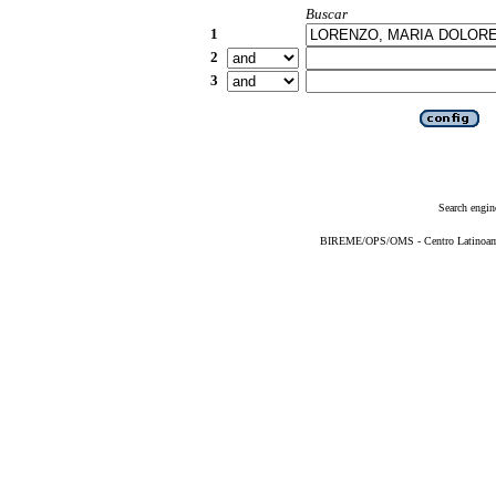
Buscar
1
2
3
Search engin
BIREME/OPS/OMS - Centro Latinoameri