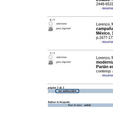
2448-653
resume
·
6 / 7
selecciona
Lorenzo, 
campaña 
para imprimir
México, 
p.1677-17
resume
·
7 / 7
selecciona
Lorenzo, 
moderni
para imprimir
Parián e
contemp.
resume
·
página 1 de 1
Refinar la búsqueda
Base de datos :
article