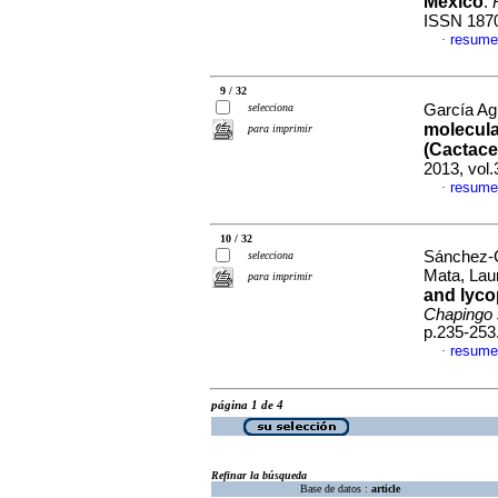
México
.
ISSN 187
resume
·
9 / 32
selecciona
García Agu
molecula
para imprimir
(Cactace
2013, vol.
resume
·
10 / 32
Sánchez-G
selecciona
Mata, La
para imprimir
and lyco
Chapingo s
p.235-253
resume
·
página 1 de 4
Refinar la búsqueda
Base de datos :
article