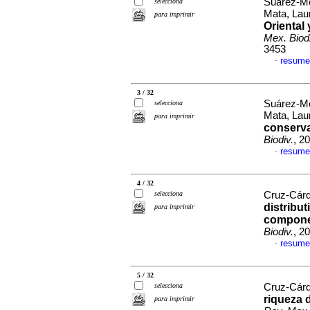
Suárez-Mo
selecciona
Mata, La
para imprimir
Oriental 
Mex. Biodi
3453
resume
·
3 / 32
Suárez-Mo
selecciona
Mata, La
para imprimir
conserva
Biodiv.
, 2
resume
·
4 / 32
selecciona
Cruz-Cárd
distribu
para imprimir
componen
Biodiv.
, 2
resume
·
5 / 32
selecciona
Cruz-Cárd
riqueza 
para imprimir