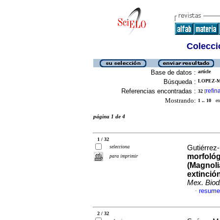
Colecció
Base de datos :
article
Búsqueda :
LOPEZ-M
Referencias encontradas :
refin
32
[
Mostrando:
1 .. 10
en 
página 1 de 4
1 / 32
selecciona
Gutiérrez-
morfológ
para imprimir
(Magnoli
extinción
Mex. Biodi
resume
·
2 / 32