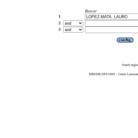
Buscar
1
2
3
Search engin
BIREME/OPS/OMS - Centro Latinoameri