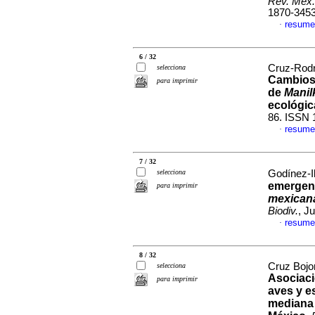
Rev. Mex.
1870-345
resume
·
6 / 32
Cruz-Rodr
selecciona
Cambios 
para imprimir
de
Manil
ecológic
86. ISSN 
resume
·
7 / 32
selecciona
Godínez-Ib
emergenc
para imprimir
mexican
Biodiv.
, J
resume
·
8 / 32
Cruz Bojo
selecciona
Asociaci
para imprimir
aves y e
mediana 