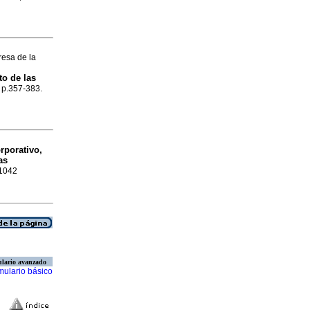
esa de la
to de las
, p.357-383.
rporativo,
as
-1042
lario avanzado
mulario básico