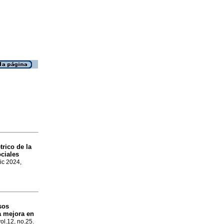
trico de la
ociales
Dic 2024,
sos
a mejora en
vol.12, no.25.