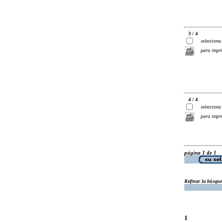
3 / 4
selecciona
para impr
4 / 4
selecciona
para impr
página 1 de 1
Refinar la búsqu
1