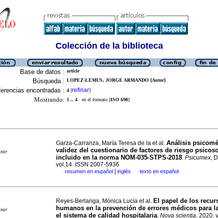
Colección de la biblioteca
Base de datos :
article
Búsqueda :
LOPEZ-LEMUS, JORGE ARMANDO [Autor]
erencias encontradas :
refinar
4
[
]
Mostrando:
1 .. 4
en el formato [
ISO 690
]
Análisis psicomé
Garza-Carranza, María Teresa de la et al.
validez del cuestionario de factores de riesgo psicos
imir
incluido en la norma NOM-035-STPS-2018
.
Psicumex
, 
vol.14. ISSN 2007-5936
|
resumen en español
inglés
texto en español
·
·
El papel de los recur
Reyes-Berlanga, Mónica Lucía et al.
humanos en la prevención de errores médicos para l
imir
el sistema de calidad hospitalaria
.
Nova scientia
, 2020, 