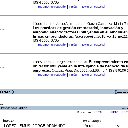
ISSN 2007-0705
|
resumen en español
inglés
texto en español
·
·
López-Lemus, Jorge Armando and Garza Carranza, María Ter
Las prácticas de gestión empresarial, innovación y
imir
emprendimiento: factores influyentes en el rendimien
firmas emprendedoras
.
Nova scientia
, 2019, vol.11, no.22
ISSN 2007-0705
|
resumen en español
inglés
texto en español
·
·
El emprendimiento co
López-Lemus, Jorge Armando et al.
un factor influyente en la inteligencia de negocio de l
imir
empresas
.
Contad. Adm
, Dic 2021, vol.66, no.4. ISSN 0186
|
resumen en español
inglés
texto en español
·
·
eda
Base de datos :
article
Formu
Formulario libre
For
Buscar por :
Buscar
en el campo