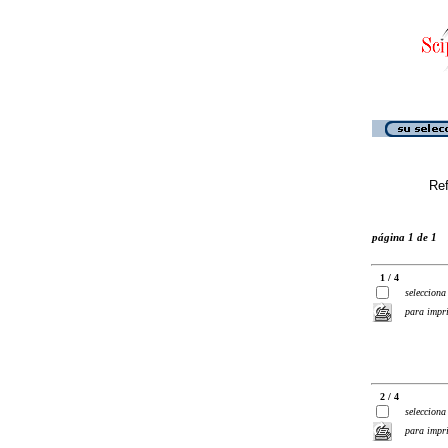
Ref
página 1 de 1
1 / 4
selecciona
para impr
2 / 4
selecciona
para impr