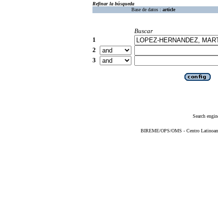
Refinar la búsqueda
Base de datos :
article
Buscar
1
2
3
Search engin
BIREME/OPS/OMS - Centro Latinoameri