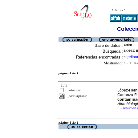
Colecció
Base de datos :
article
Búsqueda :
LOPEZ-H
Referencias encontradas :
refina
1
[
Mostrando:
1 .. 1
en el
página 1 de 1
1 / 1
López-Herná
selecciona
Carranza-Fr
para imprimir
contaminac
Hidrobiológ
resumen 
·
página 1 de 1