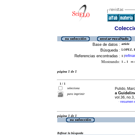
Colecció
Base de datos :
article
Búsqueda :
LOPEZ, B
Referencias encontradas :
refina
1
[
Mostrando:
1 .. 1
en el
página 1 de 1
1 / 1
selecciona
Pulido, Marc
a Guidelin
para imprimir
vol.36, no.
resumen e
·
página 1 de 1
Refinar la búsqueda