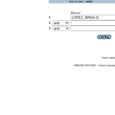
Base de datos :
article
Buscar
1
2
3
Search engin
BIREME/OPS/OMS - Centro Latinoameri