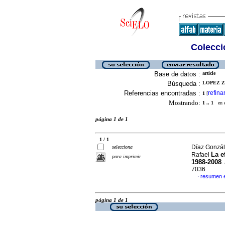
Colecció
Base de datos :
article
Búsqueda :
LOPEZ Z
Referencias encontradas :
refina
1
[
Mostrando:
1 .. 1
en el
página 1 de 1
1 / 1
Díaz Gonzál
selecciona
La e
Rafael
para imprimir
1988-2008
.
7036
resumen 
·
página 1 de 1