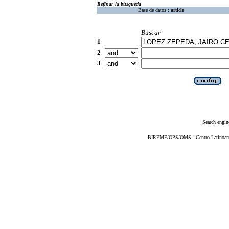
Refinar la búsqueda
Base de datos :
article
Buscar
1
2
3
Search engin
BIREME/OPS/OMS - Centro Latinoameri