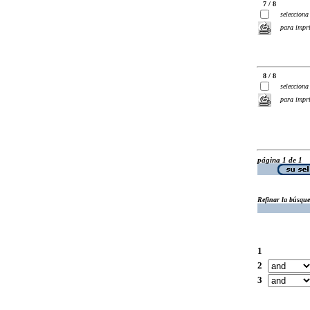
7 / 8
selecciona
para impr
8 / 8
selecciona
para impr
página 1 de 1
Refinar la búsqu
1
2
3