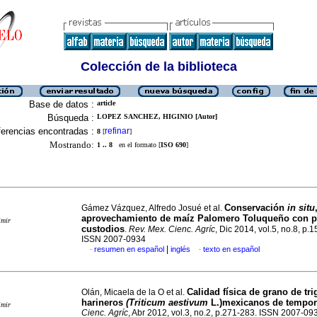
Colección de la biblioteca
Base de datos :
article
Búsqueda :
LOPEZ SANCHEZ, HIGINIO [Autor]
erencias encontradas :
refinar
8
[
]
Mostrando:
1 .. 8
en el formato [
ISO 690
]
Conservación
in situ
Gámez Vázquez, Alfredo Josué et al.
aprovechamiento de maíz
Palomero Toluqueño con p
imir
custodios
.
Rev. Mex. Cienc. Agríc
, Dic 2014, vol.5, no.8, p.
ISSN 2007-0934
|
resumen en español
inglés
texto en español
·
·
Calidad física de grano de tri
Olán, Micaela de la O et al.
harineros
(Triticum aestivum
L.)mexicanos de tempor
imir
Cienc. Agríc
, Abr 2012, vol.3, no.2, p.271-283. ISSN 2007-09