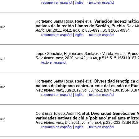
|
resumen en español
inglés
texto en español
·
·
Variación isoenzimátic
Hortelano Santa Rosa, René et al.
nativos de la región Llanos de Serdán, Puebla
.
Rev. Me
imir
Agríc
, Dic 2011, vol.2, no.6, p.885-899. ISSN 2007-0934
|
resumen en español
inglés
texto en español
·
·
Prese
López Sánchez, Higinio and Santacruz Varela, Amalio
Rev. fitotec. mex
, 2020, vol.43, no.4a, p.515-515. ISSN 0187
imir
texto en español
·
Diversidad fenotípica 
Hortelano Santa Rosa, René et al.
nativos del altiplano centro-oriente del estado de Pu
imir
Rev. fitotec. mex
, Jun 2012, vol.35, no.2, p.97-109. ISSN 018
|
resumen en español
inglés
texto en español
·
·
Diversidad Genética en 
Contreras Toledo, Aremi R. et al.
variedades nativas de chile 'poblano' mediante micros
imir
Rev. fitotec. mex
, Dic 2011, vol.34, no.4, p.225-232. ISSN 01
|
resumen en español
inglés
texto en español
·
·