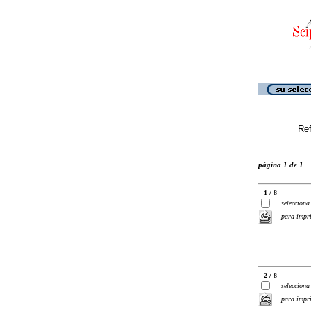
Ref
página 1 de 1
1 / 8
selecciona
para impr
2 / 8
selecciona
para impr