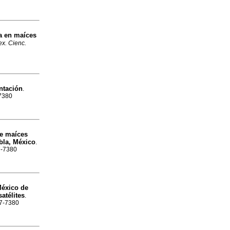
a en maíces
x. Cienc.
ntación
.
-7380
de maíces
ebla, México
.
7-7380
México de
atélites
.
87-7380