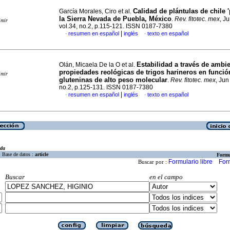
Calidad de plántulas de chile 
García Morales, Ciro et al.
la Sierra Nevada de Puebla, México
.
Rev. fitotec. mex
, J
imir
vol.34, no.2, p.115-121. ISSN 0187-7380
|
resumen en español
inglés
texto en español
·
·
Estabilidad a través de ambie
Olán, Micaela De la O et al.
propiedades reológicas de trigos harineros en funció
imir
gluteninas de alto peso molecular
.
Rev. fitotec. mex
, Jun
no.2, p.125-131. ISSN 0187-7380
|
resumen en español
inglés
texto en español
·
·
eda
Base de datos :
article
Formu
Formulario libre
For
Buscar por :
Buscar
en el campo