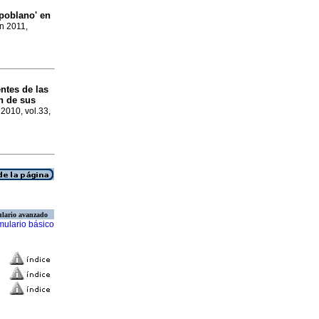
'poblano' en
un 2011,
ntes de las
n de sus
 2010, vol.33,
lario avanzado
mulario básico