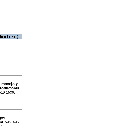
, manejo y
roductores
1519-1530.
gos
al
.
Rev. Mex.
34