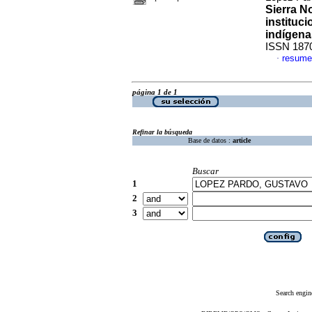
Sierra N
instituci
indígena
ISSN 187
resume
·
página 1 de 1
Refinar la búsqueda
Base de datos :
article
Buscar
1
2
3
Search engin