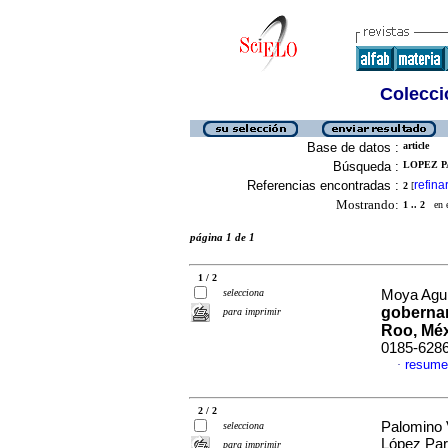
Colecció
Base de datos :
article
Búsqueda :
LOPEZ P
Referencias encontradas :
refina
2
[
Mostrando:
1 .. 2
en el
página 1 de 1
1 / 2
selecciona
Moya Agui
gobernan
para imprimir
Roo, Mé
0185-628
resume
·
2 / 2
Palomino 
selecciona
López Pa
para imprimir