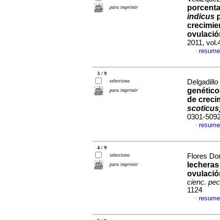
porcenta
para imprimir
indicus
p
crecimie
ovulaci
2011, vol
resume
·
3 / 9
selecciona
Delgadillo 
genético
para imprimir
de creci
scoticus
0301-509
resume
·
4 / 9
selecciona
Flores Do
lecheras
para imprimir
ovulació
cienc. pec
1124
resume
·