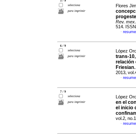
5 / 9
selecciona
Flores Ji
concepci
para imprimir
progeste
Rev. mex.
514. ISSN
resume
·
6 / 9
selecciona
López Orda
trans-10
para imprimir
relación
Friesian.
2013, vol
resume
·
7 / 9
selecciona
López Orda
en el co
para imprimir
el inicio
confina
vol.2, no.
resume
·