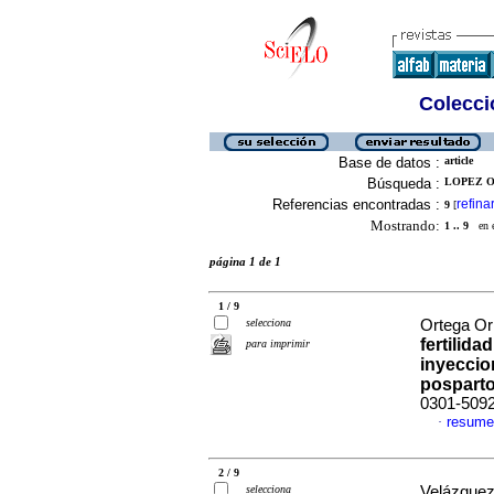
Colecció
Base de datos :
article
Búsqueda :
LOPEZ O
Referencias encontradas :
refina
9
[
Mostrando:
1 .. 9
en el
página 1 de 1
1 / 9
selecciona
Ortega Orn
fertilid
para imprimir
inyeccio
pospart
0301-509
resume
·
2 / 9
selecciona
Velázquez