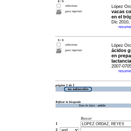
8 / 9
selecciona
López Orda
vacas co
para imprimir
en el tr
Dic 2010, 
resume
·
9 / 9
selecciona
López Orda
ácidos g
para imprimir
en prepar
lactanci
2007-070
resume
·
página 1 de 1
Refinar la búsqueda
Base de datos :
article
Buscar
1
2