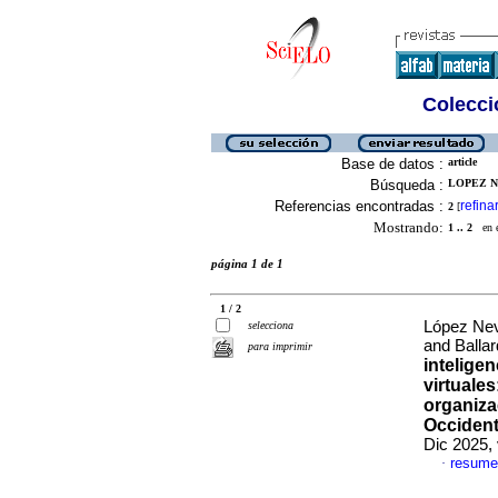
Colecció
Base de datos :
article
Búsqueda :
LOPEZ NE
Referencias encontradas :
refina
2
[
Mostrando:
1 .. 2
en el
página 1 de 1
1 / 2
López Nev
selecciona
and Balla
para imprimir
inteligen
virtuale
organiza
Occiden
Dic 2025,
resume
·