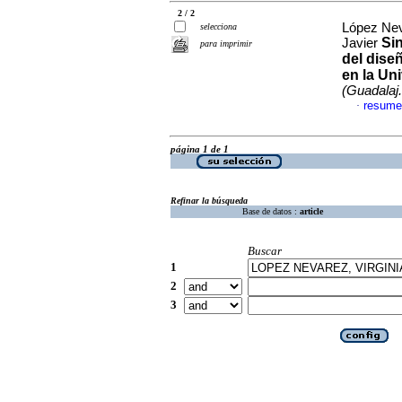
2 / 2
López Nev
selecciona
Si
Javier
para imprimir
del dise
en la Un
(Guadalaj.,
resume
·
página 1 de 1
Refinar la búsqueda
Base de datos :
article
Buscar
1
2
3