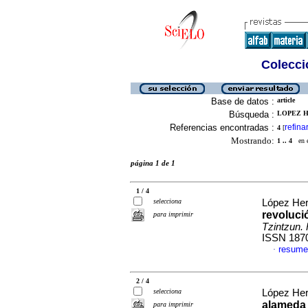
Colecció
Base de datos :
article
Búsqueda :
LOPEZ H
Referencias encontradas :
refina
4
[
Mostrando:
1 .. 4
en el
página 1 de 1
1 / 4
selecciona
López Her
revoluci
para imprimir
Tzintzun. 
ISSN 187
resume
·
2 / 4
selecciona
López Her
alameda 
para imprimir