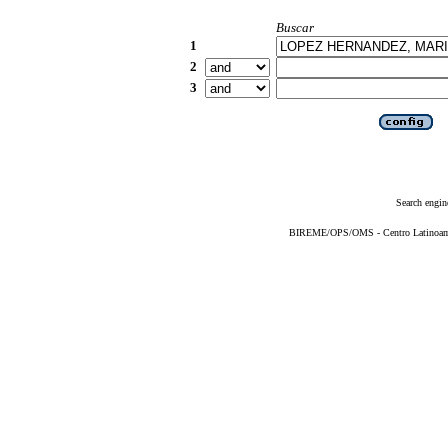
Buscar
1
2
3
Search engin
BIREME/OPS/OMS - Centro Latinoameri