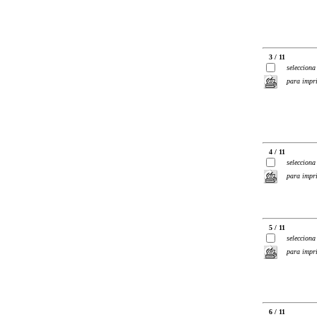
3 / 11
selecciona
para impr
4 / 11
selecciona
para impr
5 / 11
selecciona
para impr
6 / 11