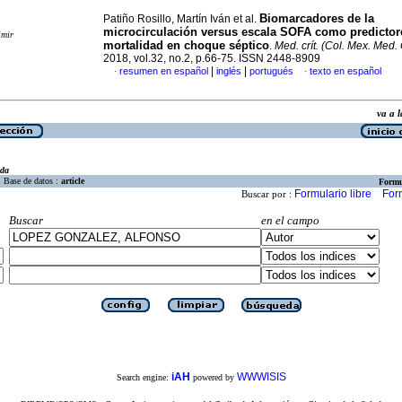
Biomarcadores de la
Patiño Rosillo, Martín Iván et al.
microcirculación versus escala SOFA como predictor
imir
mortalidad en choque séptico
.
Med. crít. (Col. Mex. Med. C
2018, vol.32, no.2, p.66-75. ISSN 2448-8909
|
|
resumen en español
inglés
portugués
texto en español
·
·
va a
eda
Base de datos :
article
Formu
Formulario libre
For
Buscar por :
Buscar
en el campo
iAH
WWWISIS
Search engine:
powered by