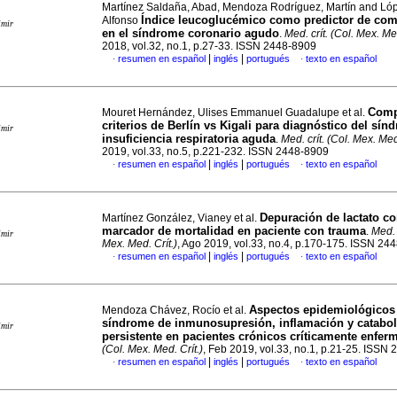
Martínez Saldaña, Abad, Mendoza Rodríguez, Martín and Ló
Índice leucoglucémico como predictor de com
Alfonso
imir
en el síndrome coronario agudo
.
Med. crít. (Col. Mex. Med
2018, vol.32, no.1, p.27-33. ISSN 2448-8909
|
|
resumen en español
inglés
portugués
texto en español
·
·
Comp
Mouret Hernández, Ulises Emmanuel Guadalupe et al.
criterios de Berlín vs Kigali para diagnóstico del sín
imir
insuficiencia respiratoria aguda
.
Med. crít. (Col. Mex. Med.
2019, vol.33, no.5, p.221-232. ISSN 2448-8909
|
|
resumen en español
inglés
portugués
texto en español
·
·
Depuración de lactato c
Martínez González, Vianey et al.
marcador de mortalidad en paciente con trauma
.
Med. 
imir
Mex. Med. Crít.)
, Ago 2019, vol.33, no.4, p.170-175. ISSN 24
|
|
resumen en español
inglés
portugués
texto en español
·
·
Aspectos epidemiológicos
Mendoza Chávez, Rocío et al.
síndrome de inmunosupresión, inflamación y catabo
imir
persistente en pacientes crónicos críticamente enfer
(Col. Mex. Med. Crít.)
, Feb 2019, vol.33, no.1, p.21-25. ISSN
|
|
resumen en español
inglés
portugués
texto en español
·
·