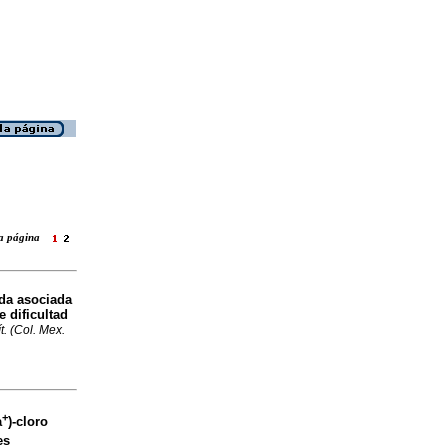
 la página
ada asociada
 dificultad
t. (Col. Mex.
+
a
)-cloro
es