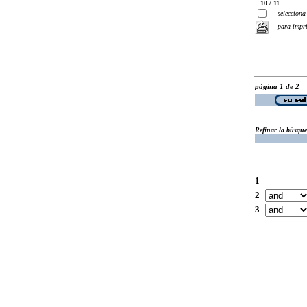
10 / 11
selecciona
para impr
página 1 de 2
Refinar la búsqu
1
2
3