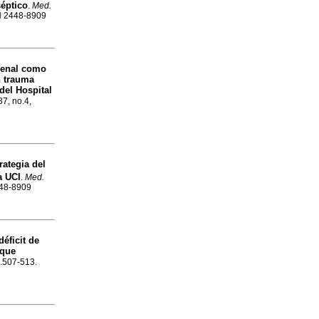
éptico
.
Med.
SN 2448-8909
 renal como
n trauma
del Hospital
37, no.4,
ategia del
a UCI
.
Med.
2448-8909
déficit de
oque
p.507-513.