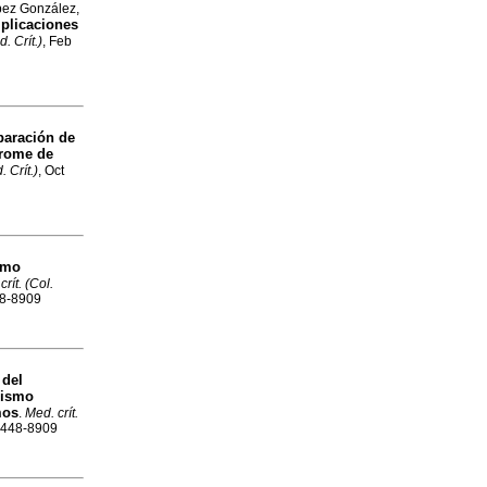
pez González,
plicaciones
. Crít.)
, Feb
aración de
drome de
 Crít.)
, Oct
omo
crít. (Col.
48-8909
 del
lismo
mos
.
Med. crít.
 2448-8909