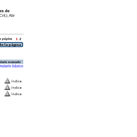
es de
rít.)
, Abr
 la página
lario avanzado
mulario básico