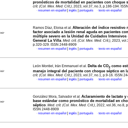
pronósticos de mortalidad en pacientes con choque s
crít. (Col. Mex. Med. Crít.)
, 2023, vol.37, no.3, p.186-194. IS
|
|
resumen en español
inglés
portugués
texto en español
·
·
Alteración del índice resistivo
Ramos Díaz, Eloisa et al.
factor asociado a lesión renal aguda en pacientes co
imir
múltiple severo en la Unidad de Cuidados Intensivos 
General La Villa
.
Med. crít. (Col. Mex. Med. Crít.)
, 2023, vol.
p.320-329. ISSN 2448-8909
|
|
resumen en español
inglés
portugués
texto en español
·
·
Delta de CO
como estr
León Montiel, Irán Emmanuel et al.
2
manejo integral del paciente con choque séptico en l
imir
crít. (Col. Mex. Med. Crít.)
, 2023, vol.37, no.1, p.9-16. ISSN 
|
|
resumen en español
inglés
portugués
texto en español
·
·
Aclaramiento de lactato y 
González Mora, Salvador et al.
base estándar como pronóstico de mortalidad en ch
imir
séptico
.
Med. crít. (Col. Mex. Med. Crít.)
, 2022, vol.36, no.8, 
ISSN 2448-8909
|
|
resumen en español
inglés
portugués
texto en español
·
·