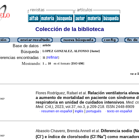
Colección de la biblioteca
Base de datos :
article
Búsqueda :
LOPEZ GONZALEZ, ALFONSO [Autor]
erencias encontradas :
refinar
11
[
]
Mostrando:
1 .. 10
en el formato [
ISO 690
]
va a
Relación ventilatoria elev
Flores Rodríguez, Rafael et al.
a aumento de mortalidad en paciente con síndrome de
imir
respiratoria en unidad de cuidados intensivos
.
Med. crí
Med. Crít.)
, 2023, vol.37, no.3, p.209-218. ISSN 2448-8909
|
|
resumen en español
inglés
portugués
texto en español
·
·
Diferencia sodio (N
Abasolo Chavero, Brenda Annell et al.
-
-
+
imir
(Cl
) e índice de cloro/sodio (Cl
/Na
) como marcador