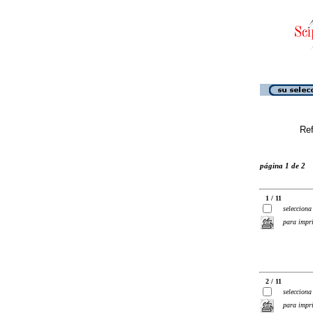
Ref
página 1 de 2
1 / 11
selecciona
para impr
2 / 11
selecciona
para impr