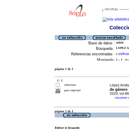
Colecció
Base de datos :
article
Búsqueda :
LOPEZ AR
Referencias encontradas :
refina
1
[
Mostrando:
1 .. 1
en el
página 1 de 1
1 / 1
selecciona
López Aristi
de género 
para imprimir
2024, vol.8
resumen 
·
página 1 de 1
Refinar la búsqueda