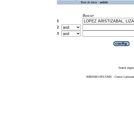
Base de datos :
article
Buscar
1
2
3
Search engin
BIREME/OPS/OMS - Centro Latinoameri