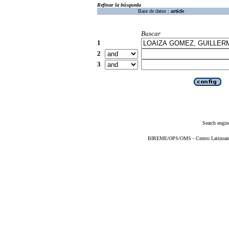
Refinar la búsqueda
Base de datos :
article
Buscar
1
2
3
Search engin
BIREME/OPS/OMS - Centro Latinoameri