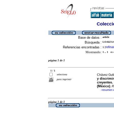
Colecció
Base de datos :
article
Búsqueda :
LOAIZA 
Referencias encontradas :
refina
1
[
Mostrando:
1 .. 1
en el
página 1 de 1
1 / 1
selecciona
Chávez Guti
y discrimi
para imprimir
creyentes.
(México)
.
R
resumen 
·
página 1 de 1