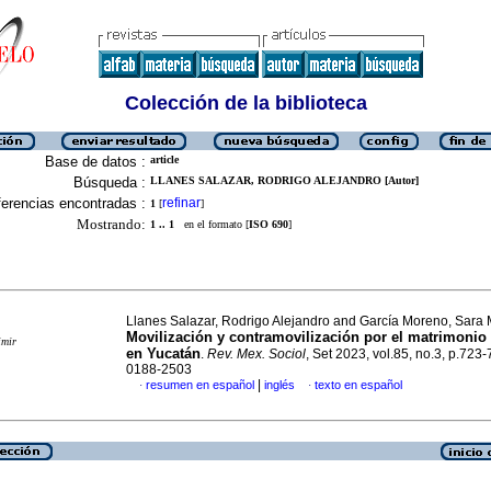
Colección de la biblioteca
Base de datos :
article
Búsqueda :
LLANES SALAZAR, RODRIGO ALEJANDRO [Autor]
erencias encontradas :
refinar
1
[
]
Mostrando:
1 .. 1
en el formato [
ISO 690
]
Llanes Salazar, Rodrigo Alejandro and García Moreno, Sara 
Movilización y contramovilización por el matrimonio 
imir
en Yucatán
.
Rev. Mex. Sociol
, Set 2023, vol.85, no.3, p.723
0188-2503
|
resumen en español
inglés
texto en español
·
·