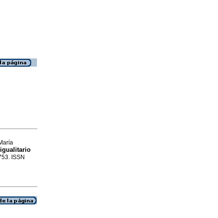
María
igualitario
-753. ISSN