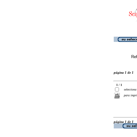
Ref
página 1 de 1
1 / 1
selecciona
para impr
página 1 de 1