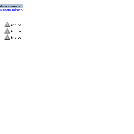
lario avanzado
mulario básico