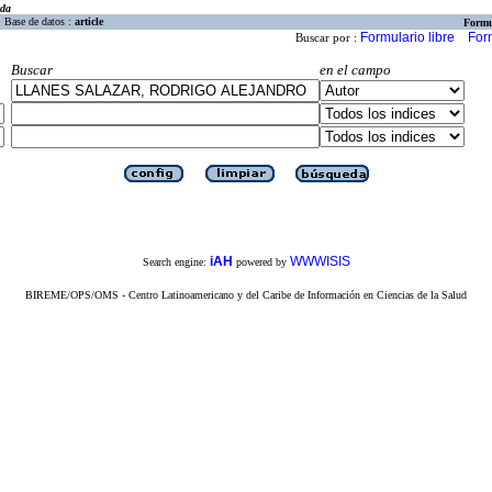
eda
Base de datos :
article
Formu
Formulario libre
For
Buscar por :
Buscar
en el campo
iAH
WWWISIS
Search engine:
powered by
BIREME/OPS/OMS - Centro Latinoamericano y del Caribe de Información en Ciencias de la Salud