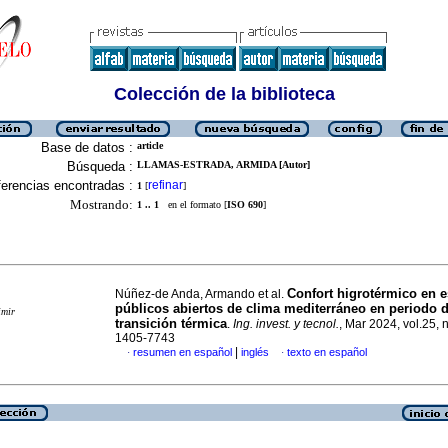
Colección de la biblioteca
Base de datos :
article
Búsqueda :
LLAMAS-ESTRADA, ARMIDA [Autor]
erencias encontradas :
refinar
1
[
]
Mostrando:
1 .. 1
en el formato [
ISO 690
]
Confort higrotérmico en 
Núñez-de Anda, Armando et al.
públicos abiertos de clima mediterráneo en periodo 
imir
transición térmica
.
Ing. invest. y tecnol.
, Mar 2024, vol.25, 
1405-7743
|
resumen en español
inglés
texto en español
·
·