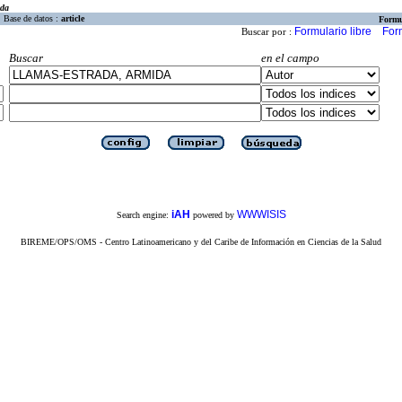
eda
Base de datos :
article
Formu
Formulario libre
For
Buscar por :
Buscar
en el campo
iAH
WWWISIS
Search engine:
powered by
BIREME/OPS/OMS - Centro Latinoamericano y del Caribe de Información en Ciencias de la Salud