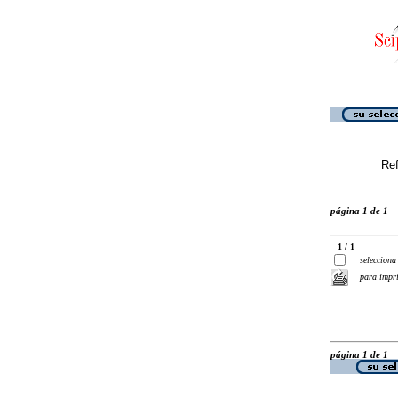
Ref
página 1 de 1
1 / 1
selecciona
para impr
página 1 de 1