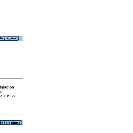
espacios
de
no.1. ISSN