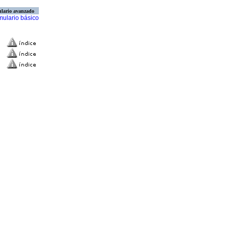
lario avanzado
mulario básico