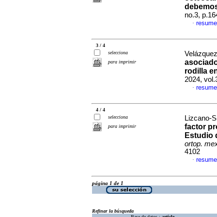
debemos
no.3, p.1
resume
·
3 / 4
selecciona
Velázquez
asociado
para imprimir
rodilla 
2024, vol.
resume
·
4 / 4
selecciona
Lizcano-S
factor p
para imprimir
Estudio 
ortop. me
4102
resume
·
página 1 de 1
Refinar la búsqueda
Base de datos :
article