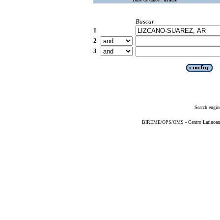
Buscar
1
2
3
Search engin
BIREME/OPS/OMS - Centro Latinoameri