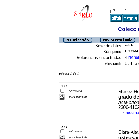
Colecció
Base de datos :
article
Búsqueda :
LIZCANO-
Referencias encontradas :
refina
4
[
Mostrando:
1 .. 4
en el
página 1 de 1
1 / 4
selecciona
Muñoz-Her
grado de
para imprimir
Acta orto
2306-410
resume
·
2 / 4
selecciona
Clara-Alta
osteosar
para imprimir