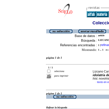
Colecció
Base de datos :
article
Búsqueda :
LIZCANO
Referencias encontradas :
refina
1
[
Mostrando:
1 .. 1
en el
página 1 de 1
1 / 1
selecciona
Lizcano Car
idolatría d
para imprimir
hist. novohi
texto en 
·
página 1 de 1
Refinar la búsqueda