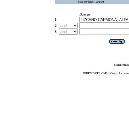
Base de datos :
article
Buscar
1
2
3
Search engin
BIREME/OPS/OMS - Centro Latinoameri