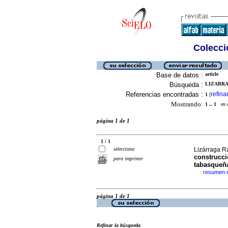
Colecció
Base de datos :
article
Búsqueda :
LIZARRA
Referencias encontradas :
refina
1
[
Mostrando:
1 .. 1
en el
página 1 de 1
1 / 1
selecciona
Lizárraga R
construcció
para imprimir
tabasqueñ
resumen 
·
página 1 de 1
Refinar la búsqueda