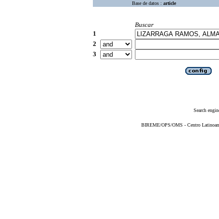
Base de datos :
article
Buscar
1
2
3
Search engin
BIREME/OPS/OMS - Centro Latinoameri