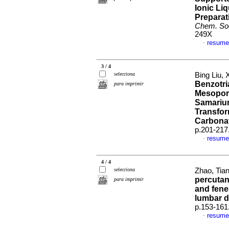
Ionic Li
Preparati
Chem. So
249X
resume
·
3 / 4
selecciona
Bing Liu, 
Benzotri
para imprimir
Mesopor
Samarium
Transfor
Carbona
p.201-217
resume
·
4 / 4
selecciona
Zhao, Tian
percutan
para imprimir
and fene
lumbar d
p.153-161
resume
·