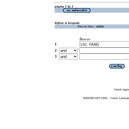
página 1 de 1
Refinar la búsqueda
Base de datos :
article
Buscar
1
2
3
Search engin
BIREME/OPS/OMS - Centro Latinoameri