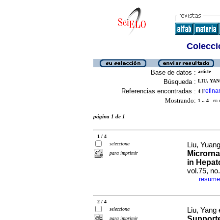
Colecció
Base de datos :
article
Búsqueda :
LIU, YAN
Referencias encontradas :
refina
4
[
Mostrando:
1 .. 4
en el
página 1 de 1
1 / 4
selecciona
Liu, Yuang
Microrna
para imprimir
in Hepat
vol.75, n
resume
·
2 / 4
selecciona
Liu, Yang 
Supporte
para imprimir