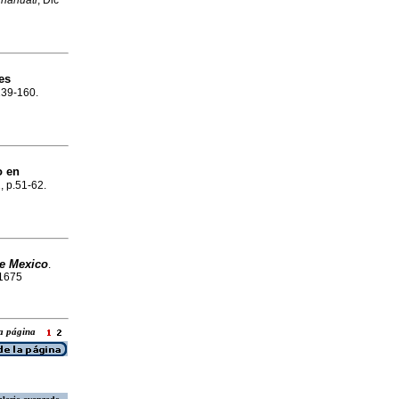
. náhuatl
, Dic
es
.139-160.
o en
, p.51-62.
de Mexico
.
-1675
 la página