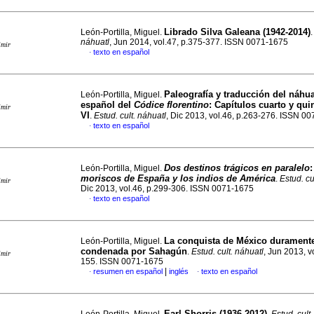
Librado Silva Galeana (1942-2014)
León-Portilla, Miguel.
náhuatl
, Jun 2014, vol.47, p.375-377. ISSN 0071-1675
imir
texto en español
·
Paleografía y traducción del náhua
León-Portilla, Miguel.
español del
Códice florentino
:
Capítulos cuarto y quin
imir
VI
.
Estud. cult. náhuatl
, Dic 2013, vol.46, p.263-276. ISSN 0
texto en español
·
Dos destinos trágicos en paralelo
León-Portilla, Miguel.
moriscos de España y los indios de América
.
Estud. cu
imir
Dic 2013, vol.46, p.299-306. ISSN 0071-1675
texto en español
·
La conquista de México durament
León-Portilla, Miguel.
condenada por Sahagún
.
Estud. cult. náhuatl
, Jun 2013, v
imir
155. ISSN 0071-1675
|
resumen en español
inglés
texto en español
·
·
Earl Shorris (1936-2012)