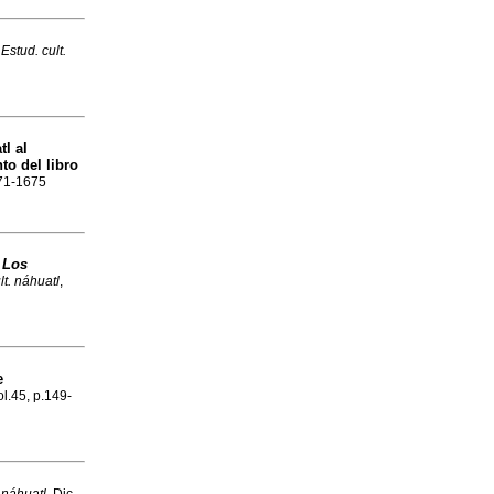
.
Estud. cult.
tl al
to del libro
071-1675
:
Los
lt. náhuatl
,
e
ol.45, p.149-