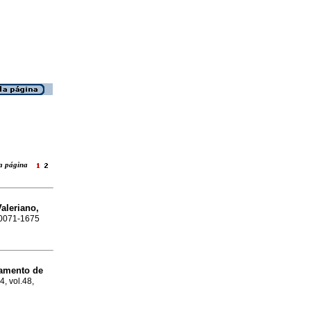
 la página
aleriano,
N 0071-1675
tamento de
4, vol.48,