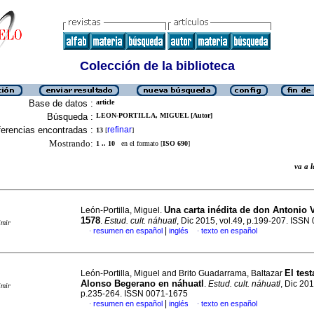
Colección de la biblioteca
Base de datos :
article
Búsqueda :
LEON-PORTILLA, MIGUEL [Autor]
erencias encontradas :
refinar
13
[
]
Mostrando:
1 .. 10
en el formato [
ISO 690
]
va a
Una carta inédita de don Antonio V
León-Portilla, Miguel.
1578
.
Estud. cult. náhuatl
, Dic 2015, vol.49, p.199-207. ISS
imir
|
resumen en español
inglés
texto en español
·
·
El tes
León-Portilla, Miguel and Brito Guadarrama, Baltazar
Alonso Begerano en náhuatl
.
Estud. cult. náhuatl
, Dic 201
imir
p.235-264. ISSN 0071-1675
|
resumen en español
inglés
texto en español
·
·