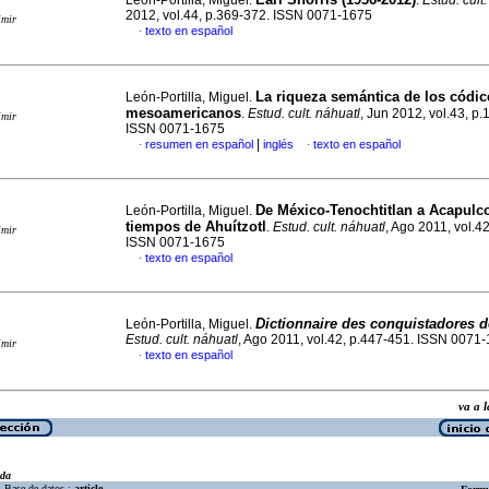
León-Portilla, Miguel.
.
Estud. cult
2012, vol.44, p.369-372. ISSN 0071-1675
imir
texto en español
·
La riqueza semántica
de los códic
León-Portilla, Miguel.
mesoamericanos
.
Estud. cult. náhuatl
, Jun 2012, vol.43, p
imir
ISSN 0071-1675
|
resumen en español
inglés
texto en español
·
·
De México-Tenochtitlan a Acapulc
León-Portilla, Miguel.
tiempos de Ahuítzotl
.
Estud. cult. náhuatl
, Ago 2011, vol.42
imir
ISSN 0071-1675
texto en español
·
Dictionnaire des conquistadores 
León-Portilla, Miguel.
Estud. cult. náhuatl
, Ago 2011, vol.42, p.447-451. ISSN 0071
imir
texto en español
·
va a
eda
Base de datos :
article