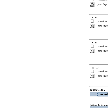
para impr
8 / 13
selecciona
para impr
9 / 13
selecciona
para impr
10 / 13
selecciona
para impr
página 1 de 2
Refinar la búsqu