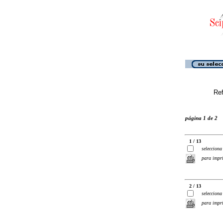
Ref
página 1 de 2
1 / 13
selecciona
para impr
2 / 13
selecciona
para impr