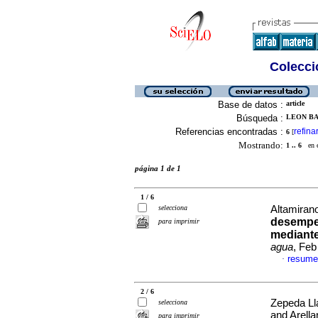
Colecció
Base de datos :
article
Búsqueda :
LEON BA
Referencias encontradas :
refina
6
[
Mostrando:
1 .. 6
en el
página 1 de 1
1 / 6
selecciona
Altamirano
desempeñ
para imprimir
mediante 
agua
, Feb
resume
·
2 / 6
Zepeda Ll
selecciona
and Arella
para imprimir