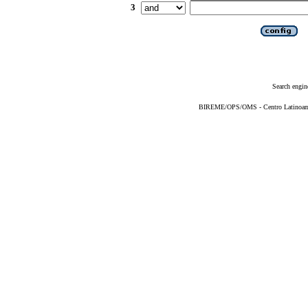
3
Search engin
BIREME/OPS/OMS - Centro Latinoameri