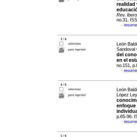
realidad 
educació
Rev. Iber
no.31. IS
resume
·
3 / 6
León Bald
selecciona
Sandoval 
para imprimir
del cono
en el es
no.151, p
resume
·
4 / 6
León Bald
selecciona
López Le
para imprimir
conocimi
enfoque 
individu
p.65-96. 
resume
·
5 / 6