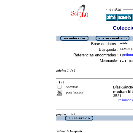
Colecció
Base de datos :
article
Búsqueda :
LEMUS-LO
Referencias encontradas :
refina
1
[
Mostrando:
1 .. 1
en el
página 1 de 1
1 / 1
selecciona
Díaz-Sánchez
median filt
para imprimir
3521
resumen e
·
página 1 de 1
Refinar la búsqueda