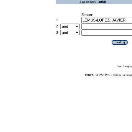
Base de datos :
article
Buscar
1
2
3
Search engin
BIREME/OPS/OMS - Centro Latinoameri