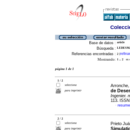
Colecció
Base de datos :
article
Búsqueda :
LEDESMA
Referencias encontradas :
refina
2
[
Mostrando:
1 .. 2
en el
página 1 de 1
1 / 2
selecciona
Arronche, 
de Dese
para imprimir
Ingenier. 
113. ISSN
resume
·
2 / 2
selecciona
Prieto Juá
Simulati
para imprimir