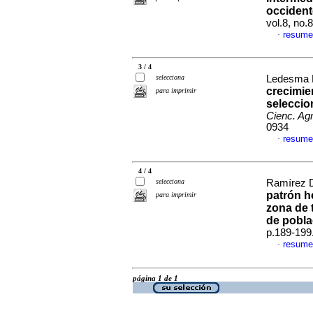
occident
vol.8, no
resume
·
3 / 4
selecciona
Ledesma M
crecimien
para imprimir
seleccio
Cienc. Agr
0934
resume
·
4 / 4
selecciona
Ramírez Dí
patrón h
para imprimir
zona de 
de pobla
p.189-199
resume
·
página 1 de 1