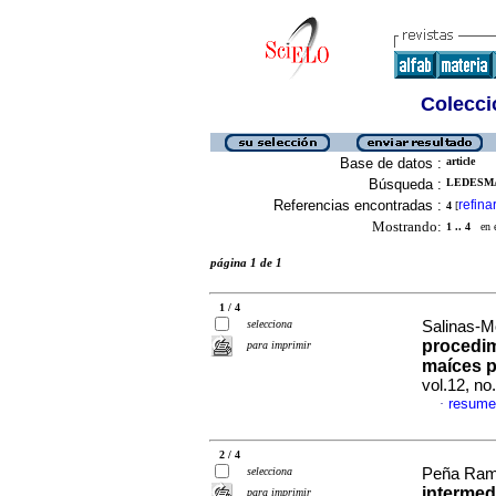
Colecció
Base de datos :
article
Búsqueda :
LEDESMA
Referencias encontradas :
refina
4
[
Mostrando:
1 .. 4
en el
página 1 de 1
1 / 4
selecciona
Salinas-M
procedim
para imprimir
maíces 
vol.12, n
resume
·
2 / 4
selecciona
Peña Ramo
intermedi
para imprimir