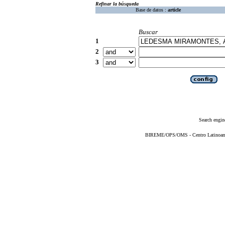
Refinar la búsqueda
Base de datos :
article
Buscar
1
2
3
Search engin
BIREME/OPS/OMS - Centro Latinoameri