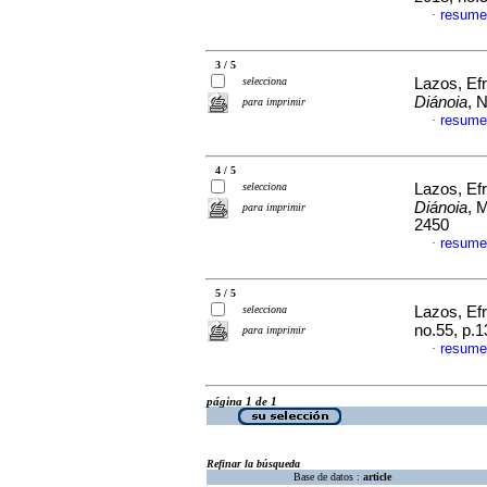
resume
·
3 / 5
selecciona
Lazos, Ef
Diánoia
, 
para imprimir
resume
·
4 / 5
selecciona
Lazos, Ef
Diánoia
, 
para imprimir
2450
resume
·
5 / 5
selecciona
Lazos, Ef
no.55, p.
para imprimir
resume
·
página 1 de 1
Refinar la búsqueda
Base de datos :
article