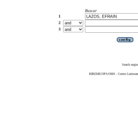
Buscar
1
2
3
Search engin
BIREME/OPS/OMS - Centro Latinoameri