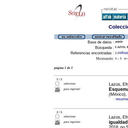
Colecció
Base de datos :
article
Búsqueda :
LAZOS, E
Referencias encontradas :
refina
5
[
Mostrando:
1 .. 5
en el
página 1 de 1
1 / 5
selecciona
Lazos, Ef
Esquema
para imprimir
(México)
,
resume
·
2 / 5
selecciona
Lazos, Ef
igualdad
para imprimir
2018, no.