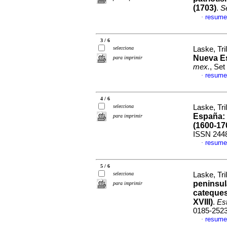
(1703)
.
S
resume
·
3 / 6
selecciona
Laske, Tri
Nueva E
para imprimir
mex.
, Set
resume
·
4 / 6
selecciona
Laske, Tri
España: 
para imprimir
(1600-17
ISSN 244
resume
·
5 / 6
selecciona
Laske, Tri
peninsul
para imprimir
cateques
XVIII)
.
Est
0185-252
resume
·