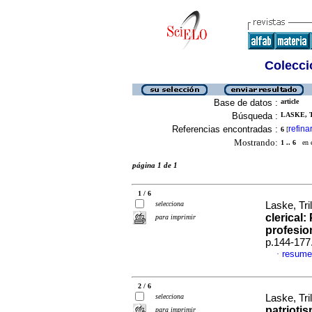
Colecció
Base de datos :
article
Búsqueda :
LASKE, T
Referencias encontradas :
refina
6
[
Mostrando:
1 .. 6
en el
página 1 de 1
1 / 6
selecciona
Laske, Tri
clerical
para imprimir
profesio
p.144-177
resume
·
2 / 6
selecciona
Laske, Tri
patrioti
para imprimir