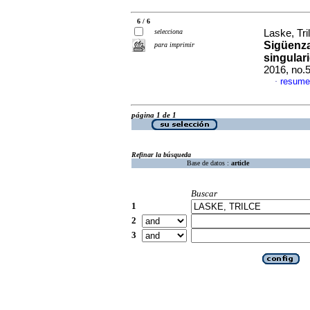
6 / 6
selecciona
Laske, Tri
Sigüenza
para imprimir
singular
2016, no.
resume
·
página 1 de 1
Refinar la búsqueda
Base de datos :
article
Buscar
1
2
3