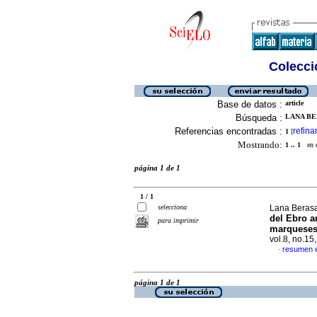
Colecció
Base de datos :
article
Búsqueda :
LANA BE
Referencias encontradas :
refina
1
[
Mostrando:
1 .. 1
en el
página 1 de 1
1 / 1
selecciona
Lana Berasa
del Ebro a
para imprimir
marqueses 
vol.8, no.15
resumen 
·
página 1 de 1